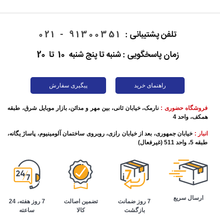
تلفن پشتیبانی :
91300351 - 021
زمان پاسخگویی : شنبه تا پنج شنبه 10 تا 20
راهنمای خرید
پیگیری سفارش
فروشگاه حضوری :
نارمک، خیابان ثانی، بین مهر و مدائن، بازار موبایل شرق، طبقه
همکف، واحد 4
انبار :
خیابان جمهوری، بعد از خیابان رازی، روبروی ساختمان آلومینیوم، پاساژ یگانه،
طبقه 5، واحد 511 (غیرفعال)
ارسال سریع
تضمین اصالت
7 روز هفته، 24
7 روز ضمانت
کالا
ساعته
بازگشت