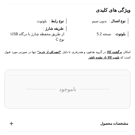
ویژگی های کلیدی
نوع اتصال 
:
بدون سیم
نوع رابط 
:
بلوتوث
طریقه شارژ 
:
بلوتوث 
:
نسخه 5.2
از طریق محفظه شارژ با درگاه USB
نوع C
امکان
برگشت کالا
در گروه هدفون و هندزفری با دلیل
"انصراف از خرید"
تنها در صورتی مورد قبول
است که
پلمپ کالا باز نشده باشد.
ناموجود
مشخصات محصول