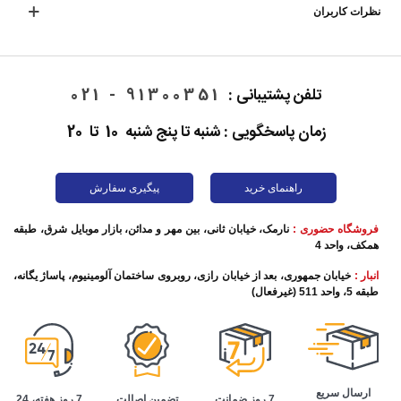
نظرات کاربران
تلفن پشتیبانی :
91300351 - 021
زمان پاسخگویی : شنبه تا پنج شنبه 10 تا 20
راهنمای خرید
پیگیری سفارش
فروشگاه حضوری :
نارمک، خیابان ثانی، بین مهر و مدائن، بازار موبایل شرق، طبقه
همکف، واحد 4
انبار :
خیابان جمهوری، بعد از خیابان رازی، روبروی ساختمان آلومینیوم، پاساژ یگانه،
طبقه 5، واحد 511 (غیرفعال)
ارسال سریع
تضمین اصالت
7 روز هفته، 24
7 روز ضمانت