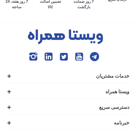
تضمین اصالت
7 روز هفته، 24
7 روز ضمانت
کالا
ساعته
بازگشت
می‌افتد. به طوری که افراد برای انجام تمام امور زندگی، وابستگی
بسیاری به گوشی هوشمند پیدا کرده‌اند. ایده ابتدایی ساخت تلفن
همراه نیز همین موضوع بود تا افراد بتوانند در صورت نیاز،
تماس‌های ضروری خود را از بیرون خانه با دیگران برقرار کنند.
این شرایط باعث شده بود تا گوشی‌های هوشمند اولیه با عنوان
موبایل خودرو نیز شناخته شوند.
خدمات مشتریان
اولین گوشی موبایل در سال 1938 توسط فردی به نام مارتین
ویستا همراه
کوپر تولید شد. شاید برای شما نیز جالب باشد که بدانید این گوشی
دسترسی سریع
یک کیلوگرمی، طولی به اندازه 25 سانتی‌متر داشت و بعد از 20
خبرنامه
دقیقه استفاده نیاز بود تا دوباره برای شارژ کامل، آن را به منبع