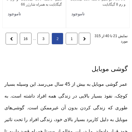
و رم 8 گیگابایت
گیگابایت به همراه شارژر 66
ناموجود
ناموجود
نمایش 21 تا 40 از 315
قبلی
…
بعدی
16
3
2
1
مورد
گوشی موبایل
عمر گوشی موبایل به بیش از 45 سال می‌رسد. این وسیله بسیار
کوچک، نفوذ بسیار بالایی در زندگی همه افراد داشته است. به
طوری که زندگی کردن بدون آن غیرممکن است. گوشی‌های
موبایل به دلیل کاربرد بسیار بالای خود، زندگی افراد را تحت تاثیر
خود قرار داده‌اند. ما در این مقاله از ویستا همراه قصد داریم تا