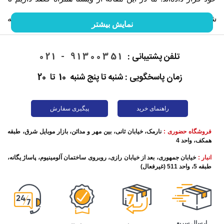
شما را با گوشی موبایل و خصوصیات آن آشنا کنیم. ما را در ادامه
نمایش بیشتر
این مقاله همراهی کنید.
تلفن پشتیبانی :
91300351 - 021
زمان پاسخگویی : شنبه تا پنج شنبه 10 تا 20
راهنمای خرید
پیگیری سفارش
فروشگاه حضوری :
نارمک، خیابان ثانی، بین مهر و مدائن، بازار موبایل شرق، طبقه
همکف، واحد 4
انبار :
خیابان جمهوری، بعد از خیابان رازی، روبروی ساختمان آلومینیوم، پاساژ یگانه،
طبقه 5، واحد 511 (غیرفعال)
تاریخچه گوشی موبایل
این روزها برقراری تماس تلفنی به ساده‌ترین شکل ممکن اتفاق
ارسال سریع