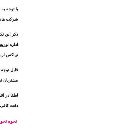
با توجه به
شرکت های خ
ذکر این نک
اداره توزی
تیپاکس ارس
قابل توجه
مشتریان تم
لطفا در ان
دقت کافی د
نحوه تحو