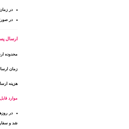
در زمان
در صورت
ارسال پ
محدوده ار
زمان ارسال : 1 تا 5 روز بعد از
هزینه ارسال : شهرهای همجو
موارد قابل 
در روزه
شد و سفار