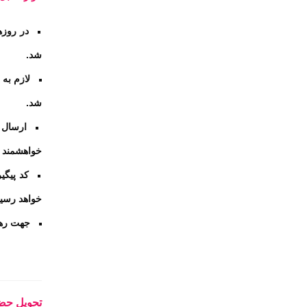
در روزه
شد
.
لازم به
شد
.
ارسال ت
خواهشمند ا
کد پیگ
خواهد رسید
جهت رهگ
تحویل حض