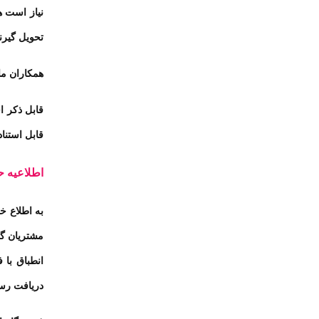
نیاز است ه
تحویل گیرن
همکاران ما
قابل ذکر ا
قابل استناد
اطلاعیه ح
به اطلاع خ
مشتریان گر
انطباق با 
دریافت رس