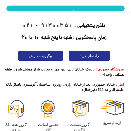
نمایش بیشتر
تلفن پشتیبانی :
91300351 - 021
زمان پاسخگویی : شنبه تا پنج شنبه 10 تا 20
راهنمای خرید
پیگیری سفارش
فروشگاه حضوری :
نارمک، خیابان ثانی، بین مهر و مدائن، بازار موبایل شرق، طبقه
همکف، واحد 4
انبار :
خیابان جمهوری، بعد از خیابان رازی، روبروی ساختمان آلومینیوم، پاساژ یگانه،
طبقه 5، واحد 511 (غیرفعال)
ارسال سریع
تضمین اصالت
7 روز هفته، 24
7 روز ضمانت
کالا
ساعته
بازگشت