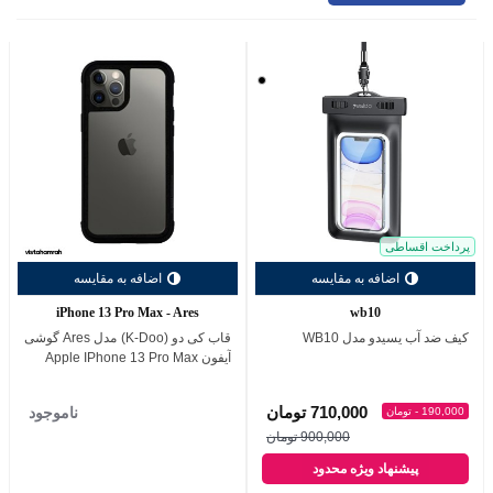
مشکی
پرداخت اقساطی
اضافه به مقایسه
اضافه به مقایسه
iPhone 13 Pro Max - Ares
wb10
کیف ضد آب یسیدو مدل WB10
قاب کی دو (K-Doo) مدل Ares گوشی
آیفون Apple IPhone 13 Pro Max
710,000 تومان
ناموجود
190,000 - تومان
900,000 تومان
پیشنهاد ویژه محدود