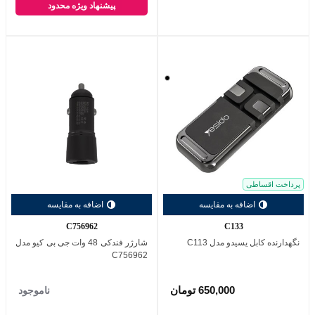
پیشنهاد ویژه محدود
مشکی
پرداخت اقساطی
اضافه به مقایسه
اضافه به مقایسه
C756962
C133
نگهدارنده کابل یسیدو مدل C113
شارژر فندکی 48 وات جی بی کیو مدل
C756962
650,000 تومان
ناموجود