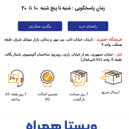
زمان پاسخگویی : شنبه تا پنج شنبه 10 تا 20
راهنمای خرید
پیگیری سفارش
فروشگاه حضوری :
نارمک، خیابان ثانی، بین مهر و مدائن، بازار موبایل شرق، طبقه
همکف، واحد 4
انبار :
خیابان جمهوری، بعد از خیابان رازی، روبروی ساختمان آلومینیوم، پاساژ یگانه،
طبقه 5، واحد 511 (غیرفعال)
ارسال سریع
تضمین اصالت
7 روز هفته، 24
7 روز ضمانت
کالا
ساعته
بازگشت