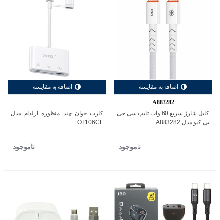
اضافه به مقایسه
اضافه به مقایسه
A883282
کابل شارژ سریع 60 وات تایپ سی جی
کارت خوان چند منظوره ارلدام مدل
بی کیو مدل A883282
OT106CL
ناموجود
ناموجود