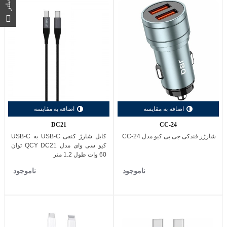
فیلتر
اضافه به مقایسه
اضافه به مقایسه
DC21
CC-24
شارژر فندکی جی بی کیو مدل CC-24
کابل شارژ کنفی USB-C به USB-C
کیو سی وای مدل QCY DC21 توان
60 وات طول 1.2 متر
ناموجود
ناموجود