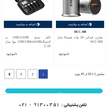
اضافه به مقایسه
اضافه به مقایسه
HCC-308
شارژر فندکی 18 وات هیسکا مدل
کابل تبدیل USB-C/USB به
HCC-308
لایتنینگ/USB-C/MicroUSB بیوا مدل
C-18
ناموجود
ناموجود
نمایش 1 تا 20 از 45 مورد
بعدی
3
2
1
نمایش بیشتر
تلفن پشتیبانی :
91300351 - 021