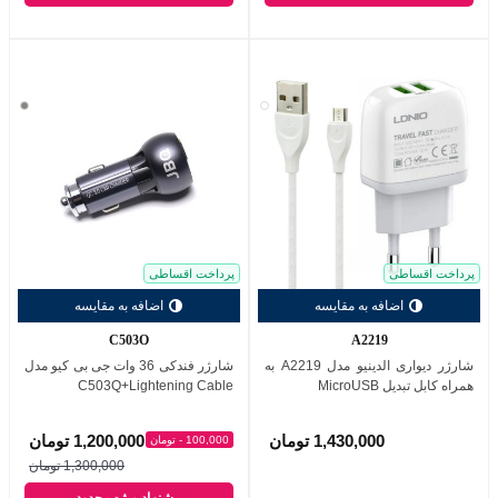
سفید
خاکس
(گری)
پرداخت اقساطی
پرداخت اقساطی
اضافه به مقایسه
اضافه به مقایسه
C503Q
A2219
شارژر دیواری الدینیو مدل A2219 به
شارژر فندکی 36 وات جی بی کیو مدل
همراه کابل تبدیل MicroUSB
C503Q+Lightening Cable
1,430,000 تومان
1,200,000 تومان
100,000 - تومان
1,300,000 تومان