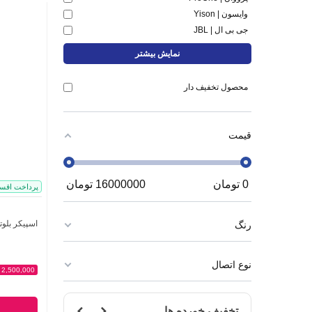
وایسون | Yison
جی بی ال | JBL
نمایش بیشتر
محصول تخفیف دار
قیمت
0
تومان
16000000
تومان
پرداخت اقس
اسپیکر بلوتوثی قا
رنگ
نوع اتصال
2,500,000 - تومان
تخفیف خورده ها