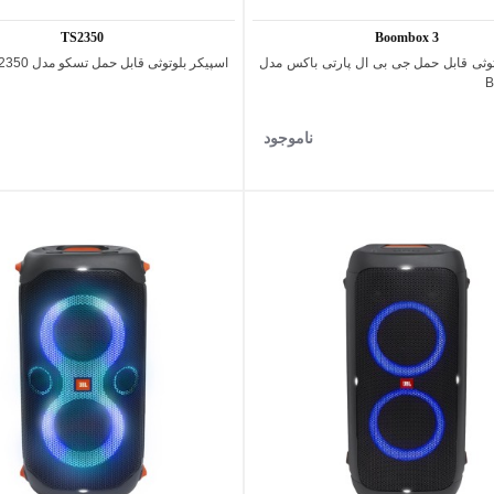
TS2350
Boombox 3
توثی قابل حمل جی بی ال پارتی باکس مدل
اسپیکر بلوتوثی قابل حمل تسکو مدل TS2350
اضافه به مقایسه
اضافه به مقایسه
B
ناموجود