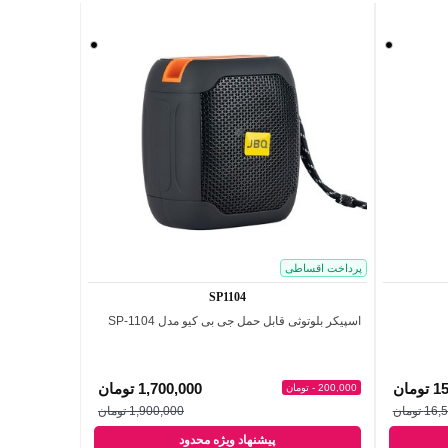
مشکی
مشکی
پرداخت اقساطی
SP1104
اسپیکر بلوتوثی قابل حمل جی بی کیو مدل SP-1104
اضافه به مقایسه
مان
1,700,000 تومان
200,000 - تومان
 تومان
1,900,000 تومان
پیشنهاد ویژه محدود