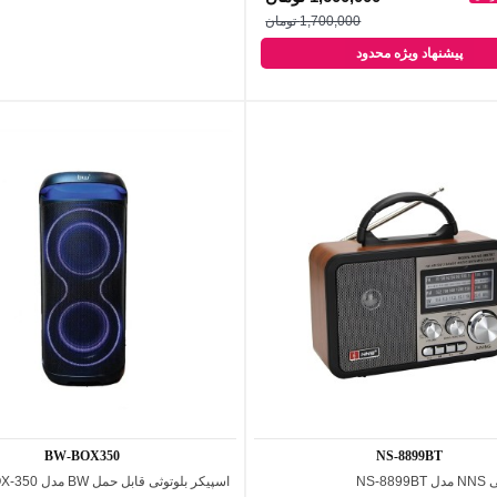
اد ویژه محدود
پیشنهاد ویژه محدود
1,700,000 تومان
پیشنهاد ویژه محدود
BW-BOX350
NS-8899BT
NS-8
اسپیکر بلوتوثی قابل حمل BW مدل BOX-350
اضافه به مقایسه
اضافه به مقایسه