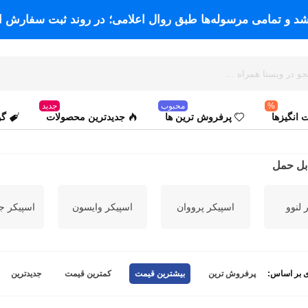
اشد و تمامی مرسوله‌ها طبق روال اعلامی؛ در روند ثبت سفارش ا
%
محبوب
جدید
انگیزها
پرفروش ترین ها
جدیدترین محصولات
گو
بل حمل
 لنوو
اسپیکر پرووان
اسپیکر وایسون
اسپیکر ج
 بر اساس:
پرفروش ترین
بیشترین قیمت
کمترین قیمت
جدیدترین