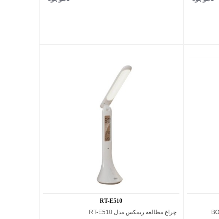
پیشنهاد ویژه محدود
پیشنهاد ویژه محدود
RT-E510
چراغ مطالعه ریمکس مدل RT-E510
اضافه به مقایسه