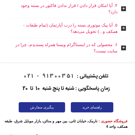
۴. آیا امکان قرار دادن / قرار ندادن فاکتور در بسته وجود
دارد؟
۵. آیا پیک موتوری بسته را درب آپارتمان (تمام طبقات -
همکف و...) تحویل می‌دهد؟
۶. محصولی که در اینستاگرام ویستا همراه پسندیدم، چرا در
سایت نیست؟
تلفن پشتیبانی :
91300351 - 021
زمان پاسخگویی : شنبه تا پنج شنبه 10 تا 20
راهنمای خرید
پیگیری سفارش
فروشگاه حضوری :
نارمک، خیابان ثانی، بین مهر و مدائن، بازار موبایل شرق، طبقه
همکف، واحد 4