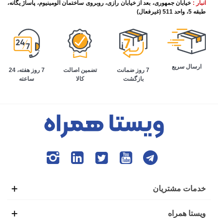
انبار :
خیابان جمهوری، بعد از خیابان رازی، روبروی ساختمان آلومینیوم، پاساژ یگانه،
طبقه 5، واحد 511 (غیرفعال)
ارسال سریع
تضمین اصالت
7 روز هفته، 24
7 روز ضمانت
کالا
ساعته
بازگشت
خدمات مشتریان
ویستا همراه