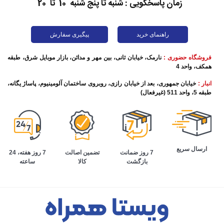
زمان پاسخگویی : شنبه تا پنج شنبه 10 تا 20
راهنمای خرید
پیگیری سفارش
فروشگاه حضوری :
نارمک، خیابان ثانی، بین مهر و مدائن، بازار موبایل شرق، طبقه
همکف، واحد 4
انبار :
خیابان جمهوری، بعد از خیابان رازی، روبروی ساختمان آلومینیوم، پاساژ یگانه،
طبقه 5، واحد 511 (غیرفعال)
ارسال سریع
تضمین اصالت
7 روز هفته، 24
7 روز ضمانت
کالا
ساعته
بازگشت