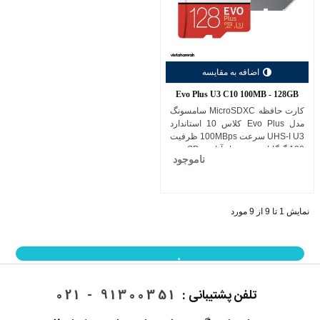
اضافه به مقایسه
Evo Plus U3 C10 100MB - 128GB
کارت حافظه MicroSDXC سامسونگ
مدل Evo Plus کلاس 10 استاندارد
UHS-I U3 سرعت 100MBps ظرفیت
128 گیگابایت به همراه آداپتور SD
ناموجود
نمایش 1 تا 9 از 9 مورد
نمایش بیشتر
تلفن پشتیبانی :
91300351 - 021