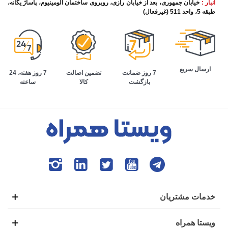
انبار :
خیابان جمهوری، بعد از خیابان رازی، روبروی ساختمان آلومینیوم، پاساژ یگانه،
طبقه 5، واحد 511 (غیرفعال)
ارسال سریع
تضمین اصالت
7 روز هفته، 24
7 روز ضمانت
کالا
ساعته
بازگشت
خدمات مشتریان
ویستا همراه