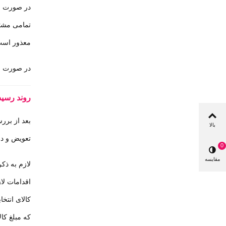
در صورت لغ
تمامی مشتر
معذور اس
در صورت لغو سفارش به ه
روند رسید
بعد از برر
بالا
تعویض و در
0
مقایسه
لازم به ذک
اقدامات لا
کالای انتخ
که مبلغ کا