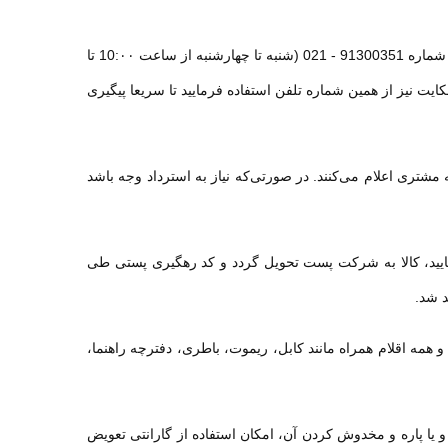
 شماره
91300351 - 021 (
شنبه تا چهارشنبه از ساعت
10:۰۰
تا
اقساطی
پرداخت اقساطی
یت نیز از همین شماره تلفن استفاده فرمایید تا سریعا پیگیری
P9
L20 Pinto
لوتوثی تی سی اچ مدل L20 Pinto
هدفون بی سیم مدل P9
اضافه به مقایسه
اضافه به مقایسه
شتری اعلام می‌کنند. در صورتی‌که نیاز به استرداد وجه باشد
1,835,000 تومان
850,000 تومان
ن
150,000 - تومان
1,995,000 تومان
1,000,000 تومان
شتیبانی و تایید برای ارسال، حداکثر 24 ساعت پس از تایید، کالا به شرکت پست تحویل گردد و کد رهگیری پستی طی
پیشنهاد ویژه محدود
پیشنهاد ویژه محدود
د شد.
 و همه اقلام همراه مانند کابل، ریموت، باطری، دفترچه راهنما،
 یا پاره و مخدوش کردن آن، امکان استفاده از گارانتی تعویض