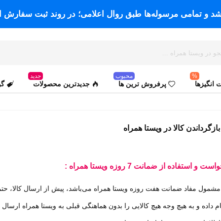
اشد و تمامی مرسوله‌ها طبق روال اعلامی؛ در روند ثبت سفارش ا
%
محبوب
جدید
انگیزها
پرفروش ترین ها
جدیدترین محصولات
گو
ازگرداندن کالا در ویستا همراه
نقره
سفید
و استفاده از ضمانت 7 روزه ویستا همراه :
ای
ی مشمول مفاد ضمانت هفت روزه
ویستا همراه
می‌باشد، پیش از ارسال کالا، ح
ام داده و به هیچ وجه هیچ کالایی را بدون هماهنگی قبلی به ویستا همراه ارسال 