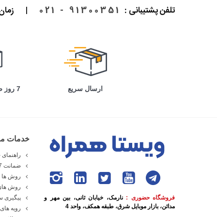
تلفن پشتیبانی :
91300351 - 021
|
زمان پاسخ
ارسال سریع
7 روز ضمانت بازگشت
خدمات مش
راهنمای خ
ضمانت 7 روزه ویستا همراه
روش ها و
روش های
فروشگاه حضوری :
نارمک، خیابان ثانی، بین مهر و
پیگیری 
مدائن، بازار موبایل شرق، طبقه همکف، واحد 4
رویه های 