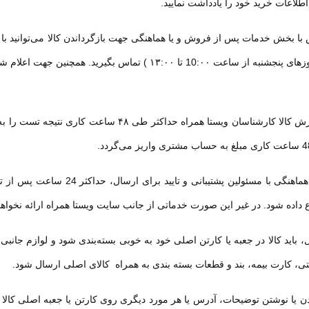
لاعات خرید خود را یادداشت نمایید
.
ا بخش خدمات پس از فروش و یا هماهنگی جهت بازگرداندن کالا می‌توانید با
پرداخت اقساطی
پرداخت 
زهای پنجشنبه از ساعت
10:۰۰
تا
۱۳:۰۰ )
تماس بگیرید. همچنین جهت اعلام شکا
L40 Wave ANC
LX1 Moo
مدل LX1 Moon
هندزفری بلوتوثی تی سی اچ مدل L40 Wave
هندزفری ب
ضافه به مقایسه
اضافه به مقایسه
ANC
ش کالا کارشناسان ویستا همراه حداکثر طی
۴۸
ساعت کاری نتیجه تست را به م
7,690,000 تومان
2,095,000 تومان
200,000 - تومان
160,000 - توما
9,000,000 تومان
2,295,000 تومان
در صورت هماهنگی با مسئولین پ
اد ویژه محدود
پیشنهاد ویژه محدود
ع داده شود. در غیر این صورت خدماتی از جانب سایت ویستا همراه ارائه نخواه
 باید کالا در جعبه یا کارتن اصلی خود به ‏خوبی بسته‌بندی شود و لوازم جانبی
تی، کارت بیمه، بند و قطعات بسته بندی به همراه کالای اصلی ارسال شود.
یا نوشتن توضیحات، آدرس یا هر مورد دیگری روی کارتن یا جعبه اصلی کالا و