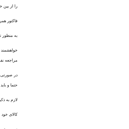
را از بین خ
فاکتور همر
به منظور ت
خواهشمند 
مراجعه نفر
در صورتی ک
حتما و بای
لازم به ذک
کالای خود را به صندوق پستی 1647799596 و آدرس