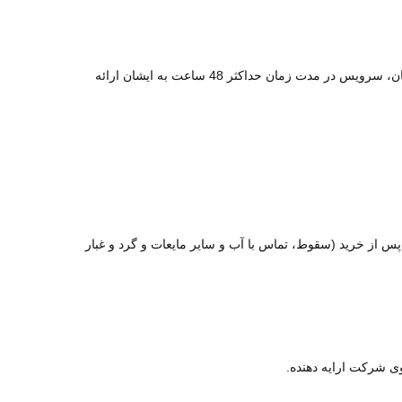
بعد از مشخص شدن وضعیت کالا در واحد پشتیبانی با توجه به هماهنگی های لازم با مشتریان، سرویس در مدت زمان حداکثر 48 ساعت به ایشان ارائه
وه نگهداری نادرست از محصول خریداری شده در مدت زمان حداکثر 7 روزه پس از خرید (سقوط، تماس با آب و سایر مایعات و گرد و غبار
سوی شرکت ارایه دهنده
.