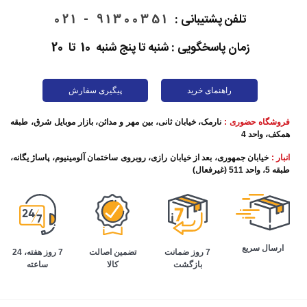
تلفن پشتیبانی :
91300351 - 021
زمان پاسخگویی : شنبه تا پنج شنبه 10 تا 20
راهنمای خرید
پیگیری سفارش
فروشگاه حضوری :
نارمک، خیابان ثانی، بین مهر و مدائن، بازار موبایل شرق، طبقه
همکف، واحد 4
انبار :
خیابان جمهوری، بعد از خیابان رازی، روبروی ساختمان آلومینیوم، پاساژ یگانه،
طبقه 5، واحد 511 (غیرفعال)
ارسال سریع
تضمین اصالت
7 روز هفته، 24
7 روز ضمانت
کالا
ساعته
بازگشت