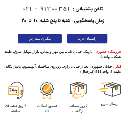
تلفن پشتیبانی :
91300351 - 021
زمان پاسخگویی : شنبه تا پنج شنبه 10 تا 20
راهنمای خرید
پیگیری سفارش
فروشگاه حضوری :
نارمک، خیابان ثانی، بین مهر و مدائن، بازار موبایل شرق، طبقه
همکف، واحد 4
انبار :
خیابان جمهوری، بعد از خیابان رازی، روبروی ساختمان آلومینیوم، پاساژ یگانه،
طبقه 5، واحد 511 (غیرفعال)
ارسال سریع
تضمین اصالت
7 روز هفته، 24
7 روز ضمانت
کالا
ساعته
بازگشت