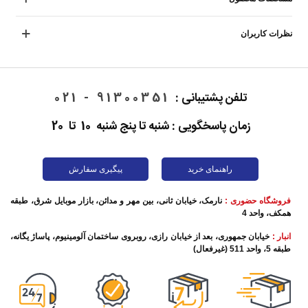
نظرات کاربران
تلفن پشتیبانی :
91300351 - 021
زمان پاسخگویی : شنبه تا پنج شنبه 10 تا 20
راهنمای خرید
پیگیری سفارش
فروشگاه حضوری :
نارمک، خیابان ثانی، بین مهر و مدائن، بازار موبایل شرق، طبقه
همکف، واحد 4
انبار :
خیابان جمهوری، بعد از خیابان رازی، روبروی ساختمان آلومینیوم، پاساژ یگانه،
طبقه 5، واحد 511 (غیرفعال)