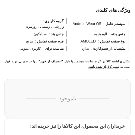
ویژگی های کلیدی
گروه کاربری 
:
سیستم عامل 
:
Android Wear OS
ورزشی , رسمی , روزمره
جنس بدنه 
:
آلومینیوم
جنس بند 
:
سیلیکون
نوع صفحه نمایش 
:
AMOLED
فرم صفحه نمایش 
:
مربع
پشتیبانی از سیم‌کارت 
:
ندارد
مناسب برای 
:
کاربری عمومی
امکان
برگشت کالا
در گروه ساعت هوشمند با دلیل
"انصراف از خرید"
تنها در صورتی مورد قبول
است که
پلمپ کالا باز نشده باشد.
ناموجود
خریداران این محصول، این کالاها را نیز خریده اند: