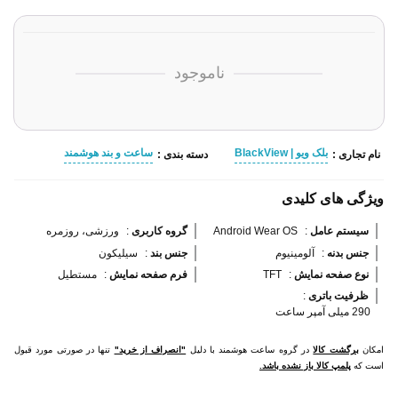
ناموجود
بلک ویو | BlackView
ساعت و بند هوشمند
نام تجاری :
دسته بندی :
ویژگی های کلیدی
سیستم عامل 
:
Android Wear OS
گروه کاربری 
:
ورزشی، روزمره
جنس بدنه 
:
آلومینیوم
جنس بند 
:
سیلیکون
نوع صفحه نمایش 
:
TFT
فرم صفحه نمایش 
:
مستطیل
ظرفیت باتری 
:
290 میلی آمپر ساعت
امکان
برگشت کالا
در گروه ساعت هوشمند با دلیل
"انصراف از خرید"
تنها در صورتی مورد قبول
است که
پلمپ کالا باز نشده باشد.