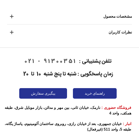
مشخصات محصول
نظرات کاربران
تلفن پشتیبانی :
91300351 - 021
زمان پاسخگویی : شنبه تا پنج شنبه 10 تا 20
راهنمای خرید
پیگیری سفارش
فروشگاه حضوری :
نارمک، خیابان ثانی، بین مهر و مدائن، بازار موبایل شرق، طبقه
همکف، واحد 4
انبار :
خیابان جمهوری، بعد از خیابان رازی، روبروی ساختمان آلومینیوم، پاساژ یگانه،
طبقه 5، واحد 511 (غیرفعال)