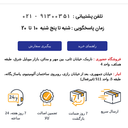
تلفن پشتیبانی :
91300351 - 021
زمان پاسخگویی : شنبه تا پنج شنبه 10 تا 20
راهنمای خرید
پیگیری سفارش
فروشگاه حضوری :
نارمک، خیابان ثانی، بین مهر و مدائن، بازار موبایل شرق، طبقه
همکف، واحد 4
انبار :
خیابان جمهوری، بعد از خیابان رازی، روبروی ساختمان آلومینیوم، پاساژ یگانه،
طبقه 5، واحد 511 (غیرفعال)
ارسال سریع
تضمین اصالت
7 روز هفته، 24
7 روز ضمانت
کالا
ساعته
بازگشت