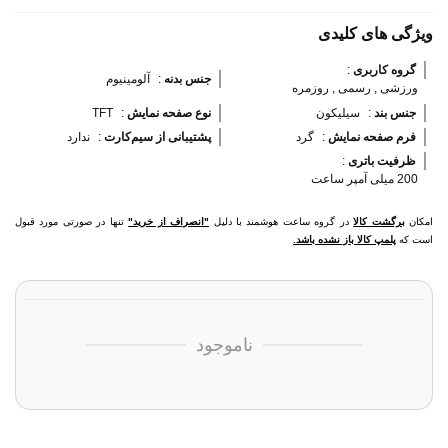
ویژگی های کلیدی
گروه کاربری 
:
جنس بدنه 
:
آلومینیوم
ورزشی , رسمی , روزمره
جنس بند 
:
سیلیکون
نوع صفحه نمایش 
:
TFT
فرم صفحه نمایش 
:
گرد
پشتیبانی از سیم‌کارت 
:
ندارد
ظرفیت باتری 
:
200 میلی آمپر ساعت
امکان
برگشت کالا
در گروه ساعت هوشمند با دلیل
"انصراف از خرید"
تنها در صورتی مورد قبول
است که
پلمپ کالا باز نشده باشد.
ناموجود