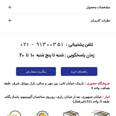
مشخصات محصول
نظرات کاربران
تلفن پشتیبانی :
91300351 - 021
زمان پاسخگویی : شنبه تا پنج شنبه 10 تا 20
راهنمای خرید
پیگیری سفارش
فروشگاه حضوری :
نارمک، خیابان ثانی، بین مهر و مدائن، بازار موبایل شرق، طبقه
همکف، واحد 4
انبار :
خیابان جمهوری، بعد از خیابان رازی، روبروی ساختمان آلومینیوم، پاساژ یگانه،
طبقه 5، واحد 511 (غیرفعال)