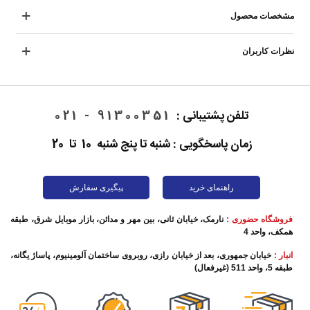
مشخصات محصول
نظرات کاربران
تلفن پشتیبانی :
91300351 - 021
زمان پاسخگویی : شنبه تا پنج شنبه 10 تا 20
راهنمای خرید
پیگیری سفارش
فروشگاه حضوری :
نارمک، خیابان ثانی، بین مهر و مدائن، بازار موبایل شرق، طبقه
همکف، واحد 4
انبار :
خیابان جمهوری، بعد از خیابان رازی، روبروی ساختمان آلومینیوم، پاساژ یگانه،
طبقه 5، واحد 511 (غیرفعال)