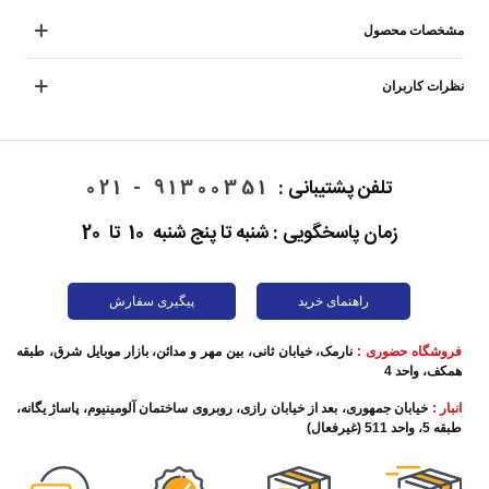
مشخصات محصول
نظرات کاربران
تلفن پشتیبانی :
91300351 - 021
زمان پاسخگویی : شنبه تا پنج شنبه 10 تا 20
راهنمای خرید
پیگیری سفارش
فروشگاه حضوری :
نارمک، خیابان ثانی، بین مهر و مدائن، بازار موبایل شرق، طبقه
همکف، واحد 4
انبار :
خیابان جمهوری، بعد از خیابان رازی، روبروی ساختمان آلومینیوم، پاساژ یگانه،
طبقه 5، واحد 511 (غیرفعال)