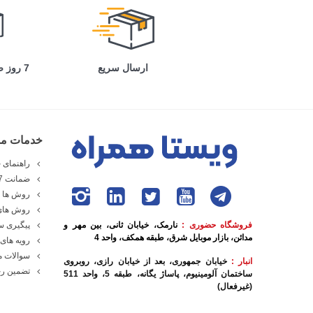
ارسال سریع
7 روز ضمانت بازگشت
خدمات مش
راهنمای خ
ضمانت 7 روزه ویستا همراه
روش ها و
روش های
فروشگاه حضوری :
نارمک، خیابان ثانی، بین مهر و
پیگیری 
مدائن، بازار موبایل شرق، طبقه همکف، واحد 4
رویه های 
سوالات م
انبار :
خیابان جمهوری، بعد از خیابان رازی، روبروی
تضمین رج
ساختمان آلومینیوم، پاساژ یگانه، طبقه 5، واحد 511
(غیرفعال)