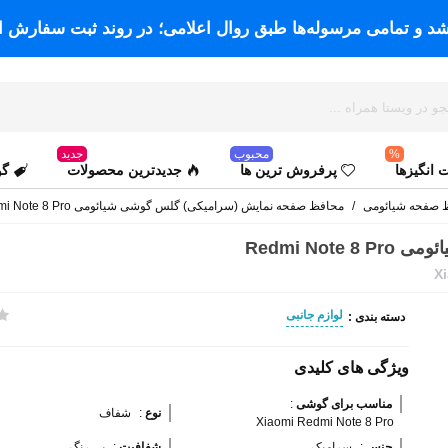
اشد و تمامی مرسوله‌ها طبق روال اعلامی؛ در روند ثبت سفارش ا
%
محبوب
جدید
انگیزها
پرفروش ترین ها
جدیدترین محصولات
گو
 صفحه شیائومی
/
محافظ صفحه نمایش (سرامیکی) گلس گوشی شیائومی Redmi Note 8 Pro
Redmi N
X
لوازم جانبی
دسته بندی :
ویژگی های کلیدی
مناسب برای گوشی 
:
نوع 
:
شفاف
Xiaomi Redmi Note 8 Pro
جنس 
:
سرامیک
شفافیت 
:
بی رنگ