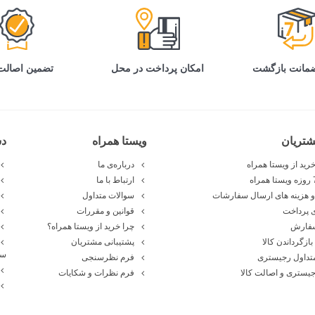
تضمین اصالت 
امکان پرداخت در محل
تریان
ویستا همراه
د
رید از ویستا همراه
درباره‌ی ما
ارتباط با ما
 هزینه های ارسال سفارشات
سوالات متداول
 پرداخت
قوانین و مقررات
سفارش
چرا خرید از ویستا همراه؟
بازگرداندن کالا
پشتیبانی مشتریان
سا
تداول رجیستری
فرم نظرسنجی
یستری و اصالت کالا
فرم نظرات و شکایات