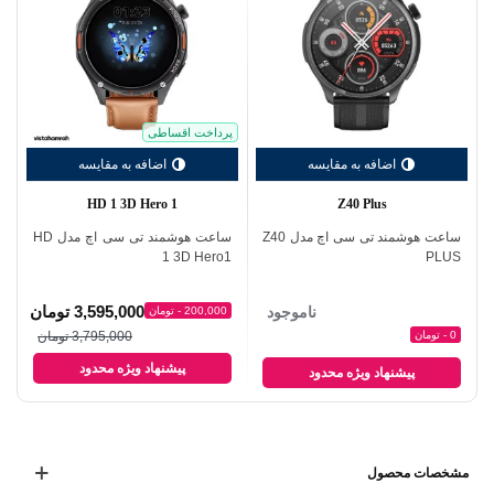
-
بند
بند
قهوه
ای
قهوه
ای
پرداخت اقساطی
اضافه به مقایسه
اضافه به مقایسه
HD 1 3D Hero 1
Z40 Plus
ساعت هوشمند تی سی اچ مدل Z40
ساعت هوشمند تی سی اچ مدل HD
x
1 3D Hero1
PLUS
3,595,000 تومان
ناموجود
200,000 - تومان
0 - تومان
3,795,000 تومان
پیشنهاد ویژه محدود
پیشنهاد ویژه محدود
مشخصات محصول