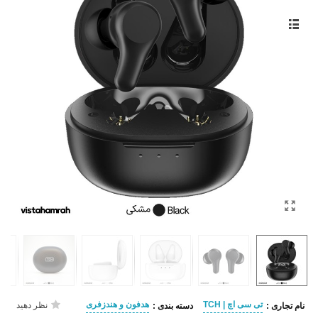
تی سی اچ | TCH
هدفون و هندزفری
نظر دهید
نام تجاری :
دسته بندی :