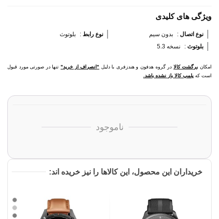
ویژگی های کلیدی
نوع اتصال 
:
بدون سیم
نوع رابط 
:
بلوتوث
بلوتوث 
:
نسخه 5.3
امکان
برگشت کالا
در گروه هدفون و هندزفری با دلیل
"انصراف از خرید"
تنها در صورتی مورد قبول
است که
پلمپ کالا باز نشده باشد.
ناموجود
خریداران این محصول، این کالاها را نیز خریده اند:
بدنه
تیتانیوم
-
بدنه
بند
نقره
ای
بدنه
قهوه
-
ای
خاکستر