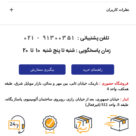
نظرات کاربران
تلفن پشتیبانی :
91300351 - 021
زمان پاسخگویی : شنبه تا پنج شنبه 10 تا 20
راهنمای خرید
پیگیری سفارش
فروشگاه حضوری :
نارمک، خیابان ثانی، بین مهر و مدائن، بازار موبایل شرق، طبقه
همکف، واحد 4
انبار :
خیابان جمهوری، بعد از خیابان رازی، روبروی ساختمان آلومینیوم، پاساژ یگانه،
طبقه 5، واحد 511 (غیرفعال)