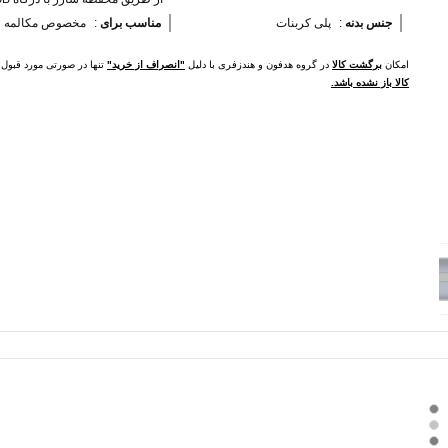
جنس بدنه 
:
پلی کربنات
مناسب برای 
:
مخصوص مکالمه
امکان
برگشت کالا
در گروه هدفون و هندزفری با دلیل
"انصراف از خرید"
تنها در صورتی مورد قبو
کالا باز نشده باشد.
بدنه
تیتانیوم
-
بدنه
بند
نقره
ای
بدنه
قهوه
-
ای
خاکستری