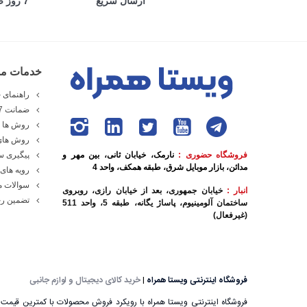
ارسال سریع
7 روز ضمانت بازگشت
خدمات مش
راهنمای خ
ضمانت 7 روزه ویستا همراه
روش ها و
روش های
فروشگاه حضوری :
نارمک، خیابان ثانی، بین مهر و
پیگیری 
مدائن، بازار موبایل شرق، طبقه همکف، واحد 4
رویه های 
سوالات م
انبار :
خیابان جمهوری، بعد از خیابان رازی، روبروی
تضمین رج
ساختمان آلومینیوم، پاساژ یگانه، طبقه 5، واحد 511
(غیرفعال)
فروشگاه اینترنتی ویستا همراه
|
خرید کالای دیجیتال و لوازم جانبی
فروشگاه اینترنتی ویستا همراه با رویکرد فروش محصولات با کمترین قیمت ب