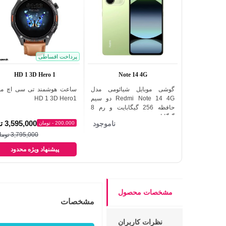
پرداخت اقساطی
HD 1 3D Hero 1
Note 14 4G
گوشی موبایل شیائومی مدل
ساعت هوشمند تی سی اچ م
اضافه به مقایسه
اضافه به مقایسه
Redmi Note 14 4G دو سیم
HD 1 3D Hero1
حافظه 256 گیگابایت و رم 8
گیگابایت
3,595,000 تومان
ناموجود
200,000 - تومان
3,795,000 تومان
پیشنهاد ویژه محدود
مشخصات محصول
مشخصات
نظرات کاربران