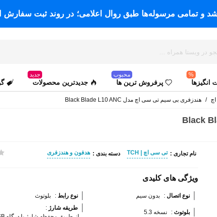
اشد و تمامی مرسوله‌ها طبق روال اعلامی؛ در روند ثبت سفارش ا
%
محبوب
جدید
انگیزها
پرفروش ترین ها
جدیدترین محصولات
گو
اچ
/
هندزفری بی سیم تی سی اچ مدل Black Blade L10 ANC
تی سی اچ | TCH
هدفون و هندزفری
نام تجاری :
دسته بندی :
ویژگی های کلیدی
نوع اتصال 
:
بدون سیم
نوع رابط 
:
بلوتوث
طریقه شارژ 
:
بلوتوث 
:
نسخه 5.3
از طریق محفظه شارژ با درگاه USB نوع C