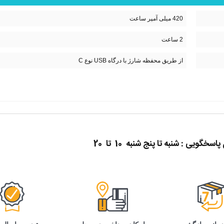
420 میلی آمپر ساعت
2 ساعت
از طریق محفظه شارژ با درگاه USB نوع C
گویی : شنبه تا پنج شنبه 10 تا 20