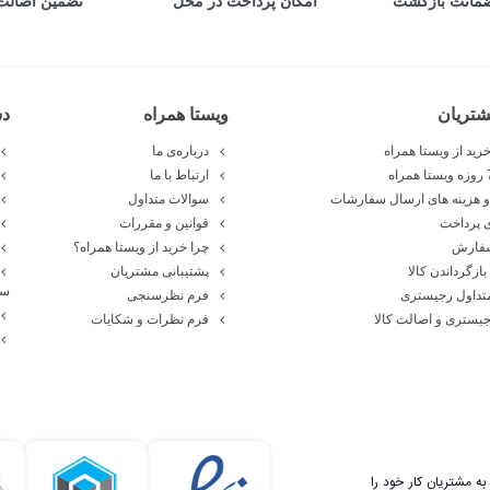
تضمین اصالت 
امکان پرداخت در محل
تریان
ویستا همراه
د
رید از ویستا همراه
درباره‌ی ما
ارتباط با ما
 هزینه های ارسال سفارشات
سوالات متداول
 پرداخت
قوانین و مقررات
سفارش
چرا خرید از ویستا همراه؟
بازگرداندن کالا
پشتیبانی مشتریان
سا
تداول رجیستری
فرم نظرسنجی
یستری و اصالت کالا
فرم نظرات و شکایات
ه مشتریان کار خود را