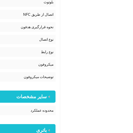
بلوتوث
اتصال از طریق NFC
نحوه قرارگیری هدفون
نوع اتصال
نوع رابط
میکروفون
توضیحات میکروفون
سایر مشخصات
محدوده عملکرد
باتری