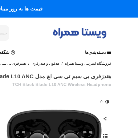
قیمت ها به روز میب
دسته‌بندی‌ها
شگفت 
فروشگاه اینترنتی ویستا همراه
/
هدفون و هندزفری
/
هندزفری تی سی 
هندزفری بی سیم تی سی اچ مدل Black Blade L10 ANC
TCH Black Blade L10 ANC Wireless Headphone
0