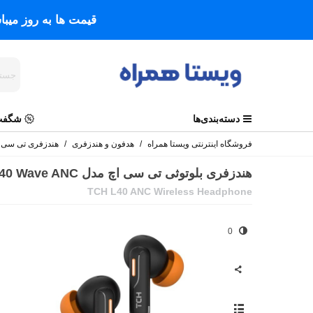
قیمت ها به روز میب
دسته‌بندی‌ها
شگفت 
فروشگاه اینترنتی ویستا همراه
/
هدفون و هندزفری
/
هندزفری تی سی 
هندزفری بلوتوثی تی سی اچ مدل L40 Wave ANC
TCH L40 ANC Wireless Headphone
0