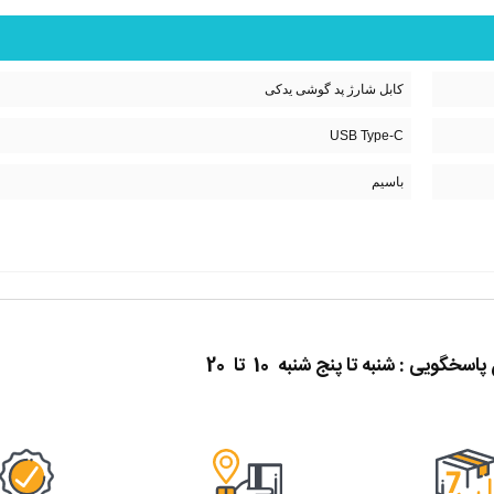
کابل شارژ پد گوشی یدکی
USB Type-C
باسیم
گویی : شنبه تا پنج شنبه 10 تا 20