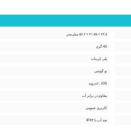
۲۲.۸ × ۲۱.۷۵ × ۵۶.۲ میلی‌متر
40 گرم
پلی کربنات
تو گوشی
iOS ، اندروید
مقاوم در برابر آب
کاربری عمومی
ضد آب با IPX۴