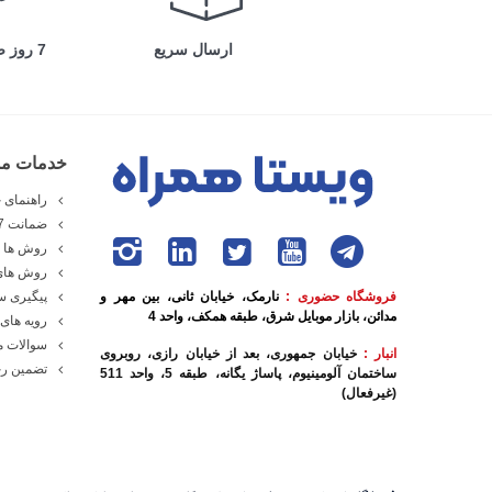
ارسال سریع
7 روز ضمانت بازگشت
خدمات مش
راهنمای خ
ضمانت 7 روزه ویستا همراه
روش ها و
روش های
فروشگاه حضوری :
نارمک، خیابان ثانی، بین مهر و
پیگیری 
مدائن، بازار موبایل شرق، طبقه همکف، واحد 4
رویه های 
سوالات م
انبار :
خیابان جمهوری، بعد از خیابان رازی، روبروی
تضمین رج
ساختمان آلومینیوم، پاساژ یگانه، طبقه 5، واحد 511
(غیرفعال)