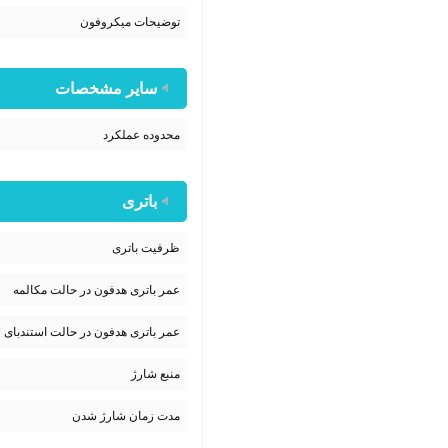
توضیحات میکروفون
سایر مشخصات
محدوده عملکرد
باتری
ظرفیت باتری
عمر باتری هدفون در حالت مکالمه
عمر باتری هدفون در حالت استندبای
منبع شارژ
مدت زمان شارژ شدن