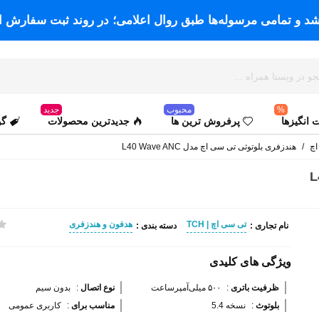
اشد و تمامی مرسوله‌ها طبق روال اعلامی؛ در روند ثبت سفارش ا
%
محبوب
جدید
انگیزها
پرفروش ترین ها
جدیدترین محصولات
گو
اچ
/
هندزفری بلوتوثی تی سی اچ مدل L40 Wave ANC
تی سی اچ | TCH
هدفون و هندزفری
نام تجاری :
دسته بندی :
ویژگی های کلیدی
ظرفیت باتری 
:
۵۰۰ میلی‌آمپر‌ساعت
نوع اتصال 
:
بدون سیم
بلوتوث 
:
نسخه 5.4
مناسب برای 
:
کاربری عمومی