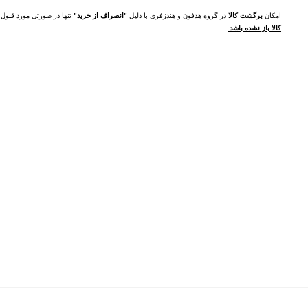
امکان
برگشت کالا
در گروه هدفون و هندزفری با دلیل
"انصراف از خرید"
تنها در صورتی مورد قبو
کالا باز نشده باشد.