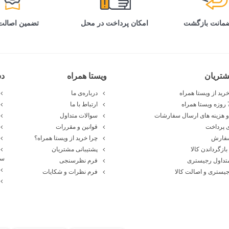
تضمین اصالت 
امکان پرداخت در محل
تریان
ویستا همراه
د
رید از ویستا همراه
درباره‌ی ما
ارتباط با ما
 هزینه های ارسال سفارشات
سوالات متداول
 پرداخت
قوانین و مقررات
سفارش
چرا خرید از ویستا همراه؟
بازگرداندن کالا
پشتیبانی مشتریان
سا
تداول رجیستری
فرم نظرسنجی
یستری و اصالت کالا
فرم نظرات و شکایات