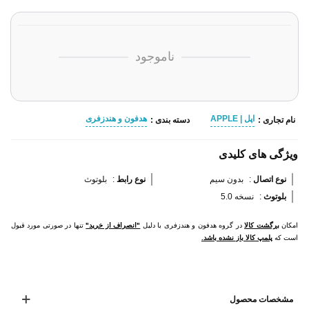
ناموجود
اپل | APPLE
هدفون و هندزفری
نام تجاری :
دسته بندی :
ویژگی های کلیدی
نوع اتصال 
:
بدون سیم
نوع رابط 
:
بلوتوث
بلوتوث 
:
نسخه 5.0
امکان
برگشت کالا
در گروه هدفون و هندزفری با دلیل
"انصراف از خرید"
تنها در صورتی مورد قبول
است که
پلمپ کالا باز نشده باشد.
مشخصات محصول