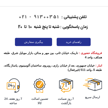
تلفن پشتیبانی :
91300351 - 021
زمان پاسخگویی : شنبه تا پنج شنبه 10 تا 20
راهنمای خرید
پیگیری سفارش
فروشگاه حضوری :
نارمک، خیابان ثانی، بین مهر و مدائن، بازار موبایل شرق، طبقه
همکف، واحد 4
انبار :
خیابان جمهوری، بعد از خیابان رازی، روبروی ساختمان آلومینیوم، پاساژ یگانه،
طبقه 5، واحد 511 (غیرفعال)
ارسال سریع
تضمین اصالت
7 روز هفته، 24
7 روز ضمانت
کالا
ساعته
بازگشت