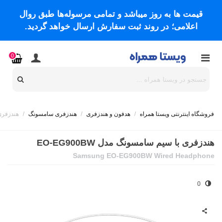
قیمت ها به روز میباشد و تمامی مرسوله‌ها طبق روال
اعلامی؛ در روند ثبت سفارش ارسال خواهد گردید.
0
فروشگاه اینترنتی ویستا همراه
/
هدفون و هندزفری
/
هندزفری سامسونگ
/
هندزفری با
هندزفری با ‌سیم سامسونگ مدل EO-EG900BW
Samsung EO-EG900BW Wired Headphone
0