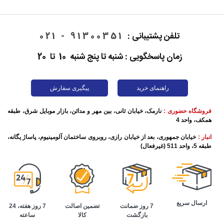
تلفن پشتیبانی :
91300351 - 021
زمان پاسخگویی : شنبه تا پنج شنبه 10 تا 20
راهنمای خرید
پیگیری سفارش
فروشگاه حضوری :
نارمک، خیابان ثانی، بین مهر و مدائن، بازار موبایل شرق، طبقه
همکف، واحد 4
انبار :
خیابان جمهوری، بعد از خیابان رازی، روبروی ساختمان آلومینیوم، پاساژ یگانه،
طبقه 5، واحد 511 (غیرفعال)
ارسال سریع
تضمین اصالت
7 روز هفته، 24
7 روز ضمانت
کالا
ساعته
بازگشت