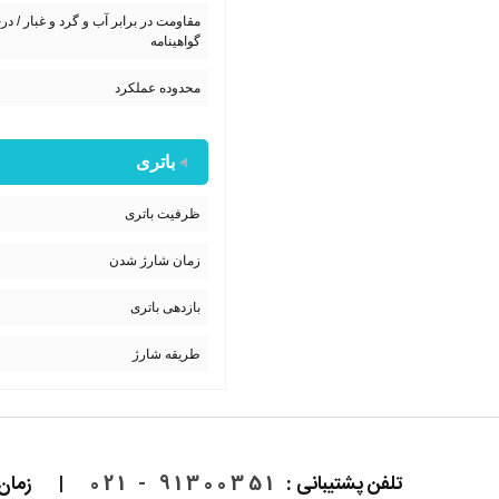
مقاومت در برابر آب و گرد و غبار / در
گواهینامه
محدوده عملکرد
باتری
ظرفیت باتری
زمان شارژ شدن
بازدهی باتری
طریقه شارژ
تلفن پشتیبانی :
91300351 - 021
|
زمان پاسخ