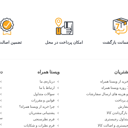
تضمین اصالت 
امکان پرداخت در محل
تریان
ویستا همراه
د
رید از ویستا همراه
درباره‌ی ما
ارتباط با ما
 هزینه های ارسال سفارشات
سوالات متداول
 پرداخت
قوانین و مقررات
سفارش
چرا خرید از ویستا همراه؟
بازگرداندن کالا
پشتیبانی مشتریان
سا
تداول رجیستری
فرم نظرسنجی
یستری و اصالت کالا
فرم نظرات و شکایات