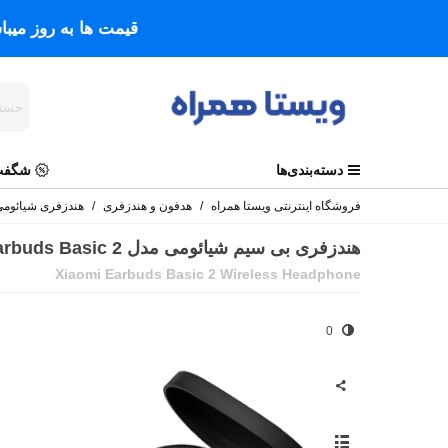
قیمت ها به روز میب
دسته‌بندی‌ها
شگفت 
فروشگاه اینترنتی ویستا همراه
/
هدفون و هندزفری
/
هندزفری شیائوم
هندزفری بی سیم شیائومی مدل Earbuds Basic 2
Xiaomi Earbuds Basic 2 Wireless Headphone
0