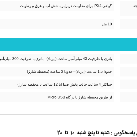
جه
گواهی IPX4 برای مقاومت دربرابر پاشش آب و عرق و رطوبت
10 متر
باتری با ظرفیت 43 میلی‌آمپر ساعت (ایرباد) - باتری با ظرفیت 300 میلی‌آمپر ساعت (محفظه شارژ)
حدودا 1.5 ساعت (ایرباد) - حدودا 2 ساعت (محفظه شارژ)
حداکثر 4 ساعت حالت پخش صدا (تا 12 ساعت با محفظه شارژ)
از طریق محفظه شارژ با درگاه Micro USB
گویی : شنبه تا پنج شنبه 10 تا 20