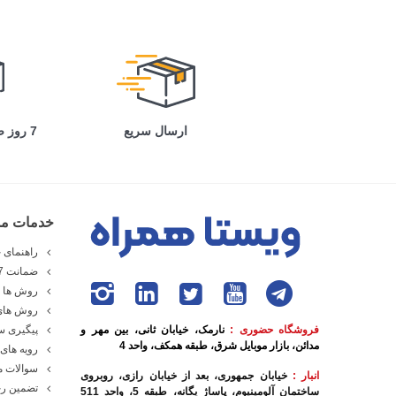
ارسال سریع
7 روز ضمانت بازگشت
خدمات مش
راهنمای خ
ضمانت 7 روزه ویستا همراه
روش ها و
روش های
فروشگاه حضوری :
نارمک، خیابان ثانی، بین مهر و
پیگیری 
مدائن، بازار موبایل شرق، طبقه همکف، واحد 4
رویه های 
سوالات م
انبار :
خیابان جمهوری، بعد از خیابان رازی، روبروی
تضمین رج
ساختمان آلومینیوم، پاساژ یگانه، طبقه 5، واحد 511