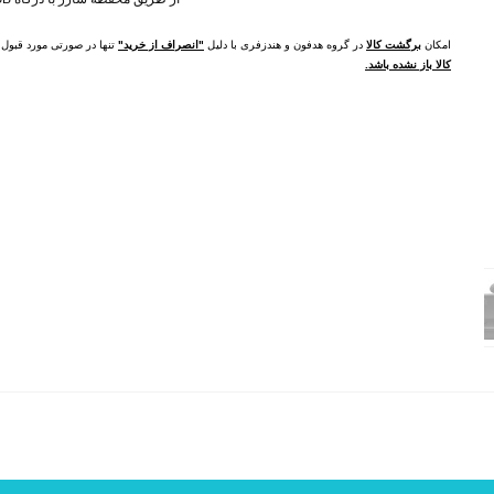
امکان
برگشت کالا
در گروه هدفون و هندزفری با دلیل
"انصراف از خرید"
تنها در صورتی مورد قبو
کالا باز نشده باشد.