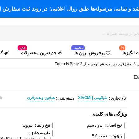
اشد و تمامی مرسوله‌ها طبق روال اعلامی؛ در روند ثبت سفارش ا
%
محبوب
جدید
انگیزها
پرفروش ترین ها
جدیدترین محصولات
گو
ی
/
هندزفری بی سیم شیائومی مدل Earbuds Basic 2
شیائومی | XIAOMI
هدفون و هندزفری
نام تجاری :
دسته بندی :
ویژگی های کلیدی
نوع اتصال 
:
بدون سیم
نوع رابط 
:
بلوتوث
طریقه شارژ 
:
بلوتوث 
:
نسخه 5.0
از طریق محفظه شارژ با درگاه Micro USB