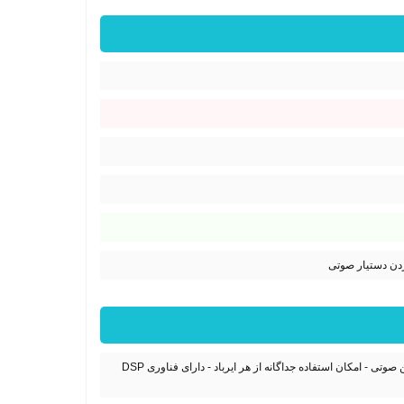
ردن دستیار صوتی
حذف نویز میکروفون / استفاده از دیافراگم‌های تیتانیوم / - پشتیبانی از فرامین صوتی - امکان استفاده جداگانه از هر ایرباد - دارای فناوری DSP