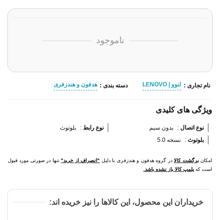
ناموجود
لنوو | LENOVO
هدفون و هندزفری
نام تجاری :
دسته بندی :
ویژگی های کلیدی
نوع اتصال 
:
بدون سیم
نوع رابط 
:
بلوتوث
بلوتوث 
:
نسخه 5.0
امکان
برگشت کالا
در گروه هدفون و هندزفری با دلیل
"انصراف از خرید"
تنها در صورتی مورد قبول
است که
پلمپ کالا باز نشده باشد.
خریداران این محصول، این کالاها را نیز خریده اند: