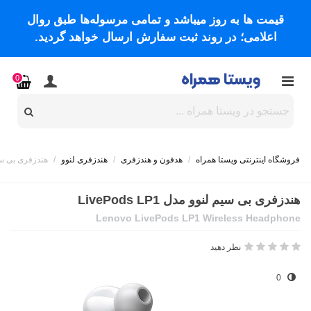
قیمت ها به روز میباشد و تمامی مرسوله‌ها طبق روال
اعلامی؛ در روند ثبت سفارش ارسال خواهد گردید.
0
فروشگاه اینترنتی ویستا همراه
/
هدفون و هندزفری
/
هندزفری لنوو
/
هندزفری بی سیم لنوو
هندزفری بی سیم لنوو مدل LivePods LP1
Lenovo LivePods LP1 Wireless Headphone
نظر دهید
0