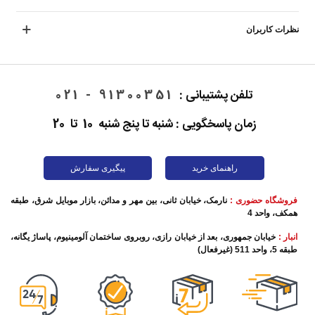
نظرات کاربران
تلفن پشتیبانی :
91300351 - 021
زمان پاسخگویی : شنبه تا پنج شنبه 10 تا 20
راهنمای خرید
پیگیری سفارش
فروشگاه حضوری :
نارمک، خیابان ثانی، بین مهر و مدائن، بازار موبایل شرق، طبقه
همکف، واحد 4
انبار :
خیابان جمهوری، بعد از خیابان رازی، روبروی ساختمان آلومینیوم، پاساژ یگانه،
طبقه 5، واحد 511 (غیرفعال)