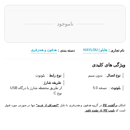
ناموجود
هایلو | HAYLOU
هدفون و هندزفری
نام تجاری :
دسته بندی :
ویژگی های کلیدی
نوع اتصال 
:
بدون سیم
نوع رابط 
:
بلوتوث
طریقه شارژ 
:
بلوتوث 
:
نسخه 5.0
از طریق محفظه شارژ با درگاه USB
نوع C
امکان
برگشت کالا
در گروه هدفون و هندزفری با دلیل
"انصراف از خرید"
تنها در صورتی مورد قبول
است که
پلمپ کالا باز نشده باشد.