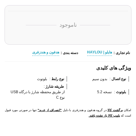
ناموجود
هایلو | HAYLOU
هدفون و هندزفری
نام تجاری :
دسته بندی :
ویژگی های کلیدی
نوع اتصال 
:
بدون سیم
نوع رابط 
:
بلوتوث
طریقه شارژ 
:
بلوتوث 
:
نسخه 5.2
از طریق محفظه شارژ با درگاه USB
نوع C
امکان
برگشت کالا
در گروه هدفون و هندزفری با دلیل
"انصراف از خرید"
تنها در صورتی مورد قبول
است که
پلمپ کالا باز نشده باشد.