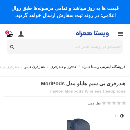
قیمت ها به روز میباشد و تمامی مرسوله‌ها طبق روال
اعلامی؛ در روند ثبت سفارش ارسال خواهد گردید.
0
فروشگاه اینترنتی ویستا همراه
/
هدفون و هندزفری
/
هندزفری هایلو
/
هندزفری بی ‌سیم ه
هندزفری بی ‌سیم هایلو مدل MoriPods
Haylou Moripods Wireless Headphone
نظر دهید
0