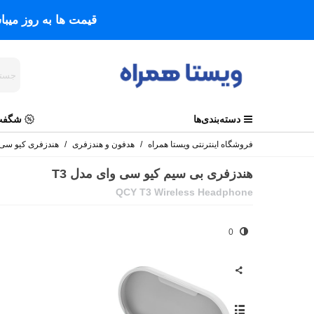
قیمت ها به روز میب
دسته‌بندی‌ها
شگفت 
فروشگاه اینترنتی ویستا همراه
/
هدفون و هندزفری
/
هندزفری کیو سی 
هندزفری بی ‌سیم کیو سی وای مدل T3
QCY T3 Wireless Headphone
0