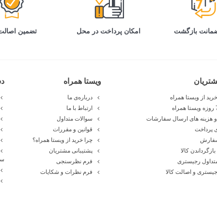
تضمین اصالت 
امکان پرداخت در محل
تریان
ویستا همراه
د
رید از ویستا همراه
درباره‌ی ما
ارتباط با ما
 هزینه های ارسال سفارشات
سوالات متداول
 پرداخت
قوانین و مقررات
سفارش
چرا خرید از ویستا همراه؟
بازگرداندن کالا
پشتیبانی مشتریان
سا
تداول رجیستری
فرم نظرسنجی
یستری و اصالت کالا
فرم نظرات و شکایات