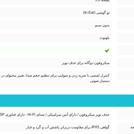
نسخه 5.0
تو گوشی (In-Ear)
بدون سیم
بلوتوث
میکروفون دوگانه برای حذف نویز
کنترل لمسی با ضربه زدن و سوایپ برای تنظیم حجم صدا، تغییر محتوای در ح
دستیار صوتی
حذف نویز میکروفون / دارای آنتن سرامیکی / صدای Hi-Fi - دارای فناوری DSP برای افزایش کیفیت صدا - امکان استفاده جداگانه از هر ایرباد
جه
گواهی IPX5 برای مقاومت دربرابر پاشش آب و گرد و غبار