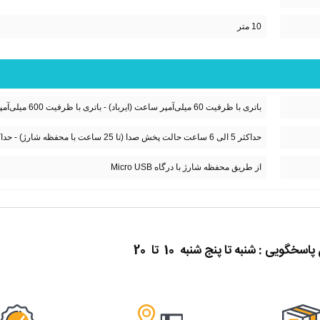
10 متر
باتری با ظرفیت 60 میلی‌آمپر ساعت (ایرباد) - باتری با ظرفیت 600 میلی‌آمپر ساعت (محفظه شارژ)
حداکثر 5 الی 6 ساعت حالت پخش صدا (تا 25 ساعت با محفظه شارژ) - حداکثر 150 ساعت حالت آماده‌باش بدون پخش صدا
از طریق محفظه شارژ با درگاه Micro USB
گویی : شنبه تا پنج شنبه 10 تا 20