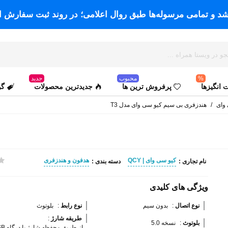
اشد و تمامی مرسوله‌ها طبق روال اعلامی؛ در روند ثبت سفارش ا
%
محبوب
جدید
انگیزها
پرفروش ترین ها
جدیدترین محصولات
گو
وای
/
هندزفری بی ‌سیم کیو سی وای مدل T3
کیو سی وای | QCY
هدفون و هندزفری
نام تجاری :
دسته بندی :
ویژگی های کلیدی
نوع اتصال 
:
بدون سیم
نوع رابط 
:
بلوتوث
طریقه شارژ 
:
بلوتوث 
:
نسخه 5.0
از طریق محفظه شارژ با درگاه Micro USB