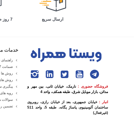
ارسال سریع
7 روز ضمانت بازگشت
خدمات مش
راهنمای خ
ضمانت 7 روزه ویستا همراه
روش ها و
روش های
فروشگاه حضوری :
نارمک، خیابان ثانی، بین مهر و
پیگیری 
مدائن، بازار موبایل شرق، طبقه همکف، واحد 4
رویه های 
سوالات م
انبار :
خیابان جمهوری، بعد از خیابان رازی، روبروی
تضمین رج
ساختمان آلومینیوم، پاساژ یگانه، طبقه 5، واحد 511
(غیرفعال)