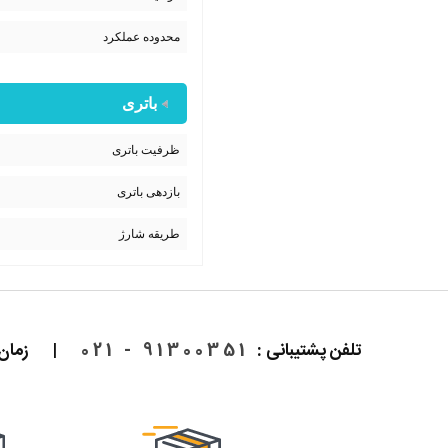
محدوده عملکرد
باتری
ظرفیت باتری
بازدهی باتری
طریقه شارژ
تلفن پشتیبانی :
91300351 - 021
|
زمان پاسخ