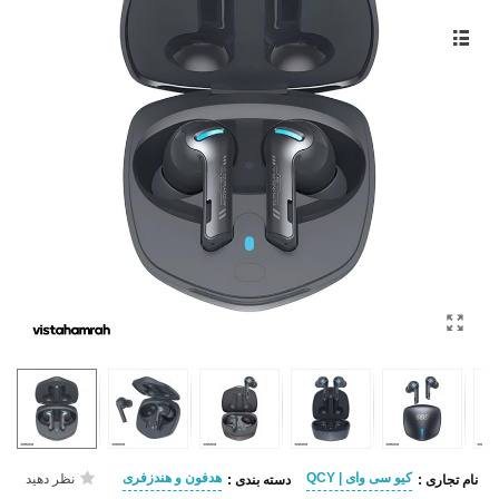
کیو سی وای | QCY
هدفون و هندزفری
نظر دهید
نام تجاری :
دسته بندی :