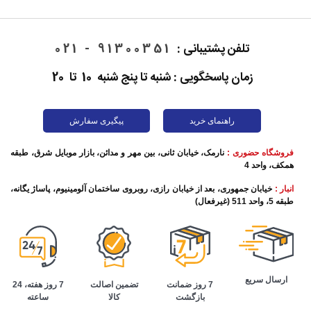
تلفن پشتیبانی :
91300351 - 021
زمان پاسخگویی : شنبه تا پنج شنبه 10 تا 20
راهنمای خرید
پیگیری سفارش
فروشگاه حضوری :
نارمک، خیابان ثانی، بین مهر و مدائن، بازار موبایل شرق، طبقه
همکف، واحد 4
انبار :
خیابان جمهوری، بعد از خیابان رازی، روبروی ساختمان آلومینیوم، پاساژ یگانه،
طبقه 5، واحد 511 (غیرفعال)
ارسال سریع
تضمین اصالت
7 روز هفته، 24
7 روز ضمانت
کالا
ساعته
بازگشت