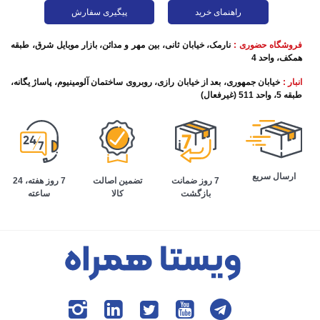
راهنمای خرید
پیگیری سفارش
فروشگاه حضوری :
نارمک، خیابان ثانی، بین مهر و مدائن، بازار موبایل شرق، طبقه
همکف، واحد 4
انبار :
خیابان جمهوری، بعد از خیابان رازی، روبروی ساختمان آلومینیوم، پاساژ یگانه،
طبقه 5، واحد 511 (غیرفعال)
ارسال سریع
تضمین اصالت
7 روز هفته، 24
7 روز ضمانت
کالا
ساعته
بازگشت