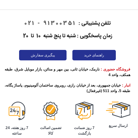
تلفن پشتیبانی :
91300351 - 021
زمان پاسخگویی : شنبه تا پنج شنبه 10 تا 20
راهنمای خرید
پیگیری سفارش
فروشگاه حضوری :
نارمک، خیابان ثانی، بین مهر و مدائن، بازار موبایل شرق، طبقه
همکف، واحد 4
انبار :
خیابان جمهوری، بعد از خیابان رازی، روبروی ساختمان آلومینیوم، پاساژ یگانه،
طبقه 5، واحد 511 (غیرفعال)
ارسال سریع
تضمین اصالت
7 روز هفته، 24
7 روز ضمانت
کالا
ساعته
بازگشت