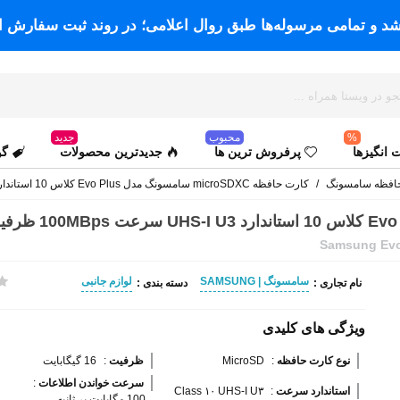
اشد و تمامی مرسوله‌ها طبق روال اعلامی؛ در روند ثبت سفارش ا
%
محبوب
جدید
انگیزها
پرفروش ترین ها
جدیدترین محصولات
گو
افظه سامسونگ
/
کارت حافظه microSDXC سامسونگ مدل Evo Plus کلاس 10 استاندارد UHS-I U3 سرعت 100MBps ظرفیت 16 گیگابایت به همراه آداپتور SD
Samsung Evo
سامسونگ | SAMSUNG
لوازم جانبی
نام تجاری :
دسته بندی :
ویژگی های کلیدی
نوع کارت حافظه 
:
MicroSD
ظرفیت 
:
16 گیگابایت
سرعت خواندن اطلاعات 
:
استاندارد سرعت 
:
Class ۱۰ UHS-I U۳
100 مگابایت بر ثانیه