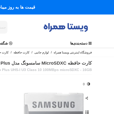
قیمت ها به روز میب
دسته‌بندی‌ها
شگفت 
فروشگاه اینترنتی ویستا همراه
/
لوازم جانبی
/
کارت حافظه
/
کارت ح
کارت حافظه MicroSDXC سامسونگ مدل Evo Plus کلاس 10 استاندارد UHS-I U3 سرعت 100MBps ظرفیت 16 گیگابایت به همراه آداپتور SD
 Plus UHS-I U3 Class 10 100MBps microSDXC - 16GB
0