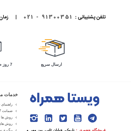
تلفن پشتیبانی :
91300351 - 021
|
زمان پاسخ
ارسال سریع
7 روز ضمانت بازگشت
خدمات مش
راهنمای خ
ضمانت 7 روزه ویستا همراه
روش ها و
روش های
فروشگاه حضوری :
نارمک، خیابان ثانی، بین مهر و
پیگیری 