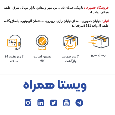
فروشگاه حضوری :
نارمک، خیابان ثانی، بین مهر و مدائن، بازار موبایل شرق، طبقه
همکف، واحد 4
انبار :
خیابان جمهوری، بعد از خیابان رازی، روبروی ساختمان آلومینیوم، پاساژ یگانه،
طبقه 5، واحد 511 (غیرفعال)
ارسال سریع
تضمین اصالت
7 روز هفته، 24
7 روز ضمانت
کالا
ساعته
بازگشت