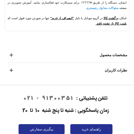
ایشان، دستگاه را از طریق #7777*، برای سیمکارت خود فعالسازی نمایید. آموزش تصویری در
صفحه
سئوالات متداول رجیستری
امکان
برگشت کالا
در گروه موبایل با دلیل
"انصراف از خرید"
تنها در صورتی مورد قبول است که
پلمپ کالا باز نشده باشد.
مشخصات محصول
نظرات کاربران
تلفن پشتیبانی :
91300351 - 021
زمان پاسخگویی : شنبه تا پنج شنبه 10 تا 20
راهنمای خرید
پیگیری سفارش