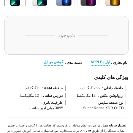
ناموجود
اپل | APPLE
گوشی موبایل
نام تجاری :
دسته بندی :
ویژگی های کلیدی
حافظه داخلی 
:
256 گیگابایت
حافظه RAM 
:
6 گیگابایت
رزولوشن عکس 
:
12 مگاپیکسل
دوربین سلفی 
:
12 مگاپیکسل
نوع صفحه نمایش 
:
ظرفیت باتری 
:
Super Retina XDR OLED
3095 میلی آمپر ساعت
هشدار سامانه همتا
: در صورت انجام معامله، از فروشنده کد فعالسازی را گرفته و حتما در حضور
ایشان، دستگاه را از طریق #7777*، برای سیمکارت خود فعالسازی نمایید. آموزش تصویری در