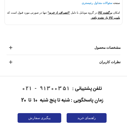
صفحه
سئوالات متداول رجیستری
امکان
برگشت کالا
در گروه موبایل با دلیل
"انصراف از خرید"
تنها در صورتی مورد قبول است که
پلمپ کالا باز نشده باشد.
مشخصات محصول
نظرات کاربران
تلفن پشتیبانی :
91300351 - 021
زمان پاسخگویی : شنبه تا پنج شنبه 10 تا 20
راهنمای خرید
پیگیری سفارش