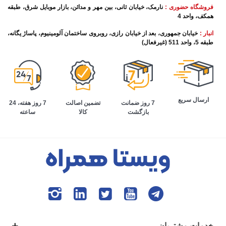
فروشگاه حضوری :
نارمک، خیابان ثانی، بین مهر و مدائن، بازار موبایل شرق، طبقه
همکف، واحد 4
انبار :
خیابان جمهوری، بعد از خیابان رازی، روبروی ساختمان آلومینیوم، پاساژ یگانه،
طبقه 5، واحد 511 (غیرفعال)
ارسال سریع
تضمین اصالت
7 روز هفته، 24
7 روز ضمانت
کالا
ساعته
بازگشت
خدمات مشتریان