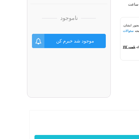
ناموجود
ضور ایشان،
سئوالات
موجود شد خبرم کن
که
پلمپ کالا