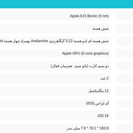
Apple A15 Bionic (5 nm)
شش هسته
شش هسته ای (دو هسته 3.22 گیگاهرتزی Avalanche بهمراه چهار هسته Blizzard)
Apple GPU (5-core graphics)
دو سیم کارت (نانو سیم - همزمان فعال)
2 عدد
12 مگاپیکسل
آی او اس (IOS)
iOS 16
160.8 * 78.1 * 7.8 میلی متر