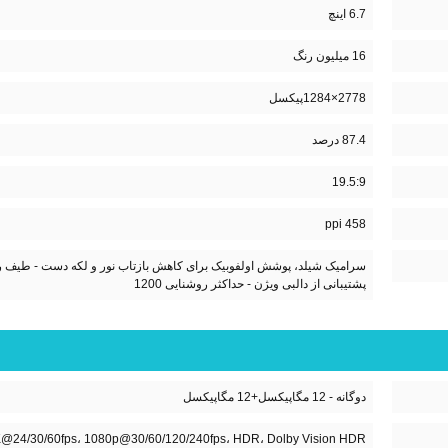
6.7 اینچ
16 میلیون رنگ
2778×1284پیکسل
87.4 درصد
19.5:9
458 ppi
پشتیبانی از دالبی ویژن - حداکثر روشنایی 1200
دوگانه - 12 مگاپیکسل+12 مگاپیکسل
4K@24/30/60fps، 1080p@30/60/120/240fps، HDR، Dolby Vision HDR (تا 60fps)، ضبط صدای استر