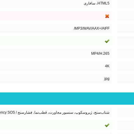
HTML5، سافاری
MP3/WAV/AAX+/AIFF/
MP4/H.265
4K
jpg
شتاب‌سنج، ژیروسکوپ، سنسور مجاورت، قطب‌نما، فشارسنج / Ultra Wideband (UWB) / Emergency SOS