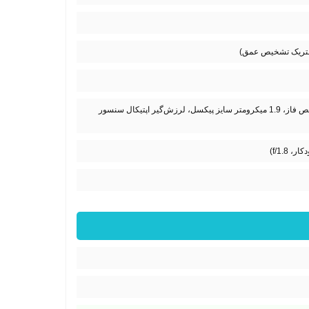
12 مگاپیکسل (لنز واید 26 میلی‌متری، فوکوس خودکار دوال پیکسل با تشخیص فاز، 1.9 میکرومتر سایز پیکسل، لرزش‌گیر اپتیکال سنسور