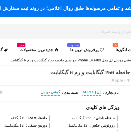
اشد و تمامی مرسوله‌ها طبق روال اعلامی؛ در روند ثبت سفارش ا
%
محبوب
جدید
انگیزها
پرفروش ترین ها
جدیدترین محصولات
گو
وبایل اپل مدل iPhone 14 Plus دو سیم حافظه 256 گیگابایت و رم 6 گیگابایت
Apple iP
اپل | APPLE
گوشی موبایل
نام تجاری :
دسته بندی :
ویژگی های کلیدی
حافظه داخلی 
:
256 گیگابایت
حافظه RAM 
:
6 گیگابایت
رزولوشن عکس 
:
12 مگاپیکسل
دوربین سلفی 
:
12 مگاپیکسل