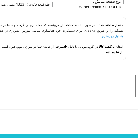
نوع صفحه نمایش 
:
ظرفیت باتری 
:
4323 میلی آمپر ساعت
Super Retina XDR OLED
هشدار سامانه همتا
: در صورت انجام معامله، از فروشنده کد فعالسازی را گرفته و حتما در ح
دستگاه را از طریق #7777*، برای سیمکارت خود فعالسازی نمایید. آموزش تصویری در صفحه
متداول رجیستری
امکان
برگشت کالا
در گروه موبایل با دلیل
"انصراف از خرید"
تنها در صورتی مورد قبول است 
باز نشده باشد.