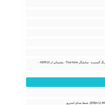
سرامیک شیلد، پوشش اولفوبیک برای کاهش بازتاب نور و لکه دست - طیف رنگ گسترده - نمایشگر True-tone - پشتیبانی از HDR10 -
یو.