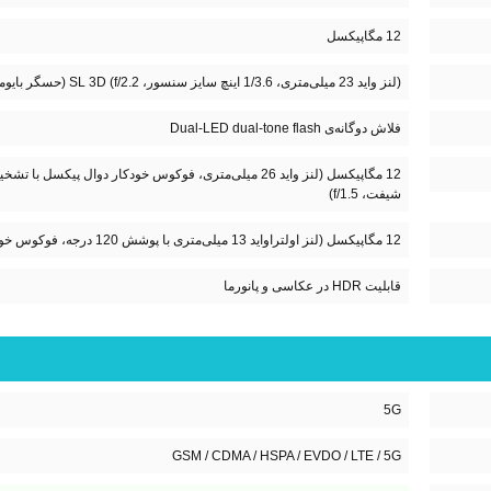
12 مگاپیکسل
(لنز واید 23 میلی‌متری، 1/3.6 اینچ سایز سنسور، f/2.2) SL 3D (حسگر بایومتریک تشخیص عمق)
فلاش دوگانه‌ی Dual-LED dual-tone flash
شیفت، f/1.5)
12 مگاپیکسل (لنز اولتراواید 13 میلی‌متری با پوشش 120 درجه، فوکوس خودکار، f/1.8)
قابلیت HDR در عکاسی و پانورما
5G
GSM / CDMA / HSPA / EVDO / LTE / 5G