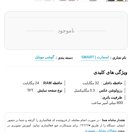
ناموجود
اسمارت | SMART
گوشی موبایل
نام تجاری :
دسته بندی :
ویژگی های کلیدی
حافظه داخلی 
:
32 مگابایت
حافظه RAM 
:
24 مگابایت
رزولوشن عکس 
:
0.3 مگاپیکسل
نوع صفحه نمایش 
:
TFT
ظرفیت باتری 
:
800 میلی آمپر ساعت
هشدار سامانه همتا
: در صورت انجام معامله، از فروشنده کد فعالسازی را گرفته و حتما در حضور
ایشان، دستگاه را از طریق #7777*، برای سیمکارت خود فعالسازی نمایید. آموزش تصویری در
صفحه
سئوالات متداول رجیستری