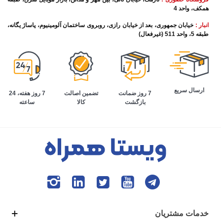
همکف، واحد 4
انبار :
خیابان جمهوری، بعد از خیابان رازی، روبروی ساختمان آلومینیوم، پاساژ یگانه،
طبقه 5، واحد 511 (غیرفعال)
ارسال سریع
تضمین اصالت
7 روز هفته، 24
7 روز ضمانت
کالا
ساعته
بازگشت
خدمات مشتریان