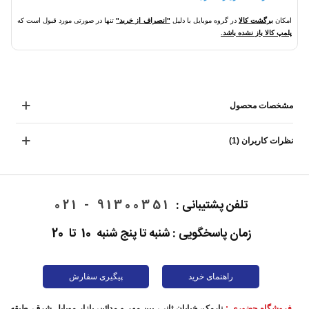
امکان
برگشت کالا
در گروه موبایل با دلیل
"انصراف از خرید"
تنها در صورتی مورد قبول است که
پلمپ کالا باز نشده باشد.
مشخصات محصول
نظرات کاربران (1)
تلفن پشتیبانی :
91300351 - 021
زمان پاسخگویی : شنبه تا پنج شنبه 10 تا 20
راهنمای خرید
پیگیری سفارش
فروشگاه حضوری :
نارمک، خیابان ثانی، بین مهر و مدائن، بازار موبایل شرق، طبقه