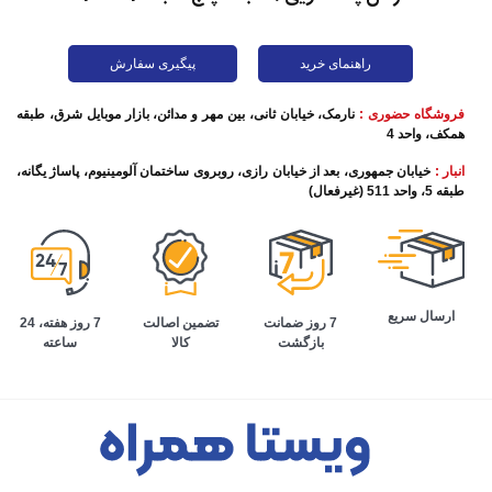
راهنمای خرید
پیگیری سفارش
فروشگاه حضوری :
نارمک، خیابان ثانی، بین مهر و مدائن، بازار موبایل شرق، طبقه
همکف، واحد 4
انبار :
خیابان جمهوری، بعد از خیابان رازی، روبروی ساختمان آلومینیوم، پاساژ یگانه،
طبقه 5، واحد 511 (غیرفعال)
ارسال سریع
تضمین اصالت
7 روز هفته، 24
7 روز ضمانت
کالا
ساعته
بازگشت