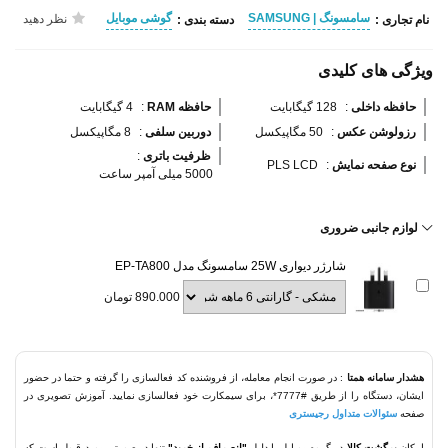
سامسونگ | SAMSUNG
گوشی موبایل
نظر دهید
نام تجاری :
دسته بندی :
ویژگی های کلیدی
حافظه داخلی 
:
128 گیگابایت
حافظه RAM 
:
4 گیگابایت
رزولوشن عکس 
:
50 مگاپیکسل
دوربین سلفی 
:
8 مگاپیکسل
ظرفیت باتری 
:
نوع صفحه نمایش 
:
PLS LCD
5000 میلی آمپر ساعت
لوازم جانبی ضروری
شارژر دیواری 25W سامسونگ مدل EP-TA800
890.000 تومان
هشدار سامانه همتا
: در صورت انجام معامله، از فروشنده کد فعالسازی را گرفته و حتما در حضور
ایشان، دستگاه را از طریق #7777*، برای سیمکارت خود فعالسازی نمایید. آموزش تصویری در
صفحه
سئوالات متداول رجیستری
امکان
برگشت کالا
در گروه موبایل با دلیل
"انصراف از خرید"
تنها در صورتی مورد قبول است که