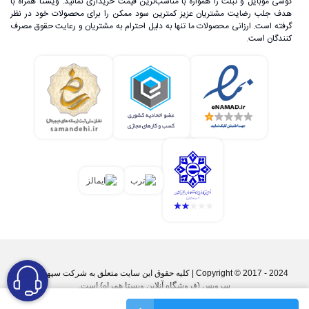
گوشی موبایل و تبلت را همواره با مناسب‌ترین قیمت خریداری نمائید. ویستا همراه با
هدف جلب رضایت مشتریان عزیز کمترین سود ممکن را برای محصولات خود در نظر
گرفته است. ارزانی محصولات ما تنها به دلیل احترام به مشتریان و رعایت حقوق مصرف
کنندگان است.
Copyright © 2017 - 2024 | کليه حقوق اين سايت متعلق به شرکت سپهر پارس
سرویس (فروشگاه آنلاین ویستا همراه) است.