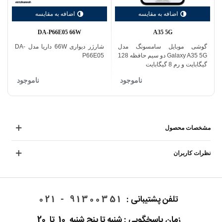
اضافه به مقایسه
اضافه به مقایسه
DA-P66E05 66W
A35 5G
گوشی موبایل سامسونگ مدل
شارژر دیواری 66W داریا مدل DA-
گ
Galaxy A35 5G دو سیم حافظه 128
P66E05
گیگابایت و رم 8 گیگابایت
گ
ناموجود
ناموجود
مشخصات محصول
نظرات کاربران
تلفن پشتیبانی :
91300351 - 021
زمان پاسخگویی : شنبه تا پنج شنبه 10 تا 20