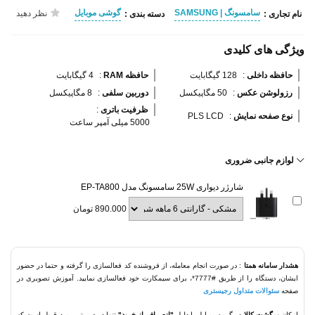
سامسونگ | SAMSUNG
گوشی موبایل
نظر دهید
نام تجاری :
دسته بندی :
ویژگی های کلیدی
حافظه داخلی 
:
128 گیگابایت
حافظه RAM 
:
4 گیگابایت
رزولوشن عکس 
:
50 مگاپیکسل
دوربین سلفی 
:
8 مگاپیکسل
ظرفیت باتری 
:
نوع صفحه نمایش 
:
PLS LCD
5000 میلی آمپر ساعت
لوازم جانبی ضروری
شارژر دیواری 25W سامسونگ مدل EP-TA800
890.000 تومان
هشدار سامانه همتا
: در صورت انجام معامله، از فروشنده کد فعالسازی را گرفته و حتما در حضور
ایشان، دستگاه را از طریق #7777*، برای سیمکارت خود فعالسازی نمایید. آموزش تصویری در
صفحه
سئوالات متداول رجیستری
امکان
برگشت کالا
در گروه موبایل با دلیل
"انصراف از خرید"
تنها در صورتی مورد قبول است که