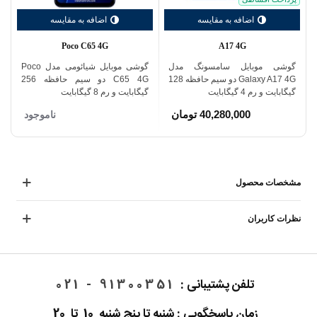
اضافه به مقایسه
اضافه به مقایسه
Poco C65 4G
A17 4G
گوشی موبایل سامسونگ مدل
گوشی موبایل شیائومی مدل Poco
Galaxy A17 4G دو سیم حافظه 128
C65 4G دو سیم حافظه 256
گیگابایت و رم 4 گیگابایت
گیگابایت و رم 8 گیگابایت
و 
40,280,000 تومان
ناموجود
مشخصات محصول
نظرات کاربران
تلفن پشتیبانی :
91300351 - 021
زمان پاسخگویی : شنبه تا پنج شنبه 10 تا 20