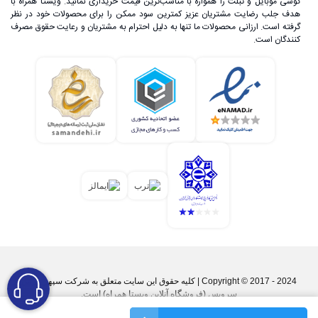
گوشی موبایل و تبلت را همواره با مناسب‌ترین قیمت خریداری نمائید. ویستا همراه با
هدف جلب رضایت مشتریان عزیز کمترین سود ممکن را برای محصولات خود در نظر
گرفته است. ارزانی محصولات ما تنها به دلیل احترام به مشتریان و رعایت حقوق مصرف
کنندگان است.
Copyright © 2017 - 2024 | کليه حقوق اين سايت متعلق به شرکت سپهر پارس
سرویس (فروشگاه آنلاین ویستا همراه) است.