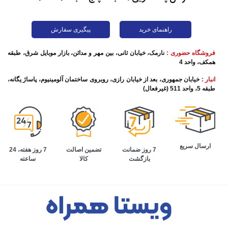
راهنمای خرید
پیگیری سفارش
فروشگاه حضوری :
نارمک، خیابان ثانی، بین مهر و مدائن، بازار موبایل شرق، طبقه
همکف، واحد 4
انبار :
خیابان جمهوری، بعد از خیابان رازی، روبروی ساختمان آلومینیوم، پاساژ یگانه،
طبقه 5، واحد 511 (غیرفعال)
ارسال سریع
تضمین اصالت
7 روز هفته، 24
7 روز ضمانت
کالا
ساعته
بازگشت