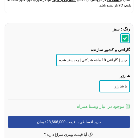
پلمپ کالا باز نشده باشد.
رنگ
: سبز
گارانتی و کشور سازنده
چین | گارانتی 18 ماهه شرکتی | رجیستر شده
شارژر
با شارژر
موجود در انبار ویستا همراه
خرید اقساطی با قیمت 28,666,000 تومان
آیا قیمت بهتری سراغ دارید ؟