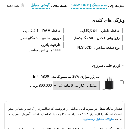
سامسونگ | SAMSUNG
گوشی موبایل
نظر دهید
نام تجاری :
دسته بندی :
ویژگی های کلیدی
حافظه داخلی 
:
64 گیگابایت
حافظه RAM 
:
4 گیگابایت
رزولوشن عکس 
:
50 مگاپیکسل
دوربین سلفی 
:
8 مگاپیکسل
ظرفیت باتری 
:
نوع صفحه نمایش 
:
PLS LCD
5000 میلی آمپر ساعت
لوازم جانبی ضروری
شارژر دیواری 25W سامسونگ مدل EP-TA800
890.000 تومان
هشدار سامانه همتا
: در صورت انجام معامله، از فروشنده کد فعالسازی را گرفته و حتما در حضور
ایشان، دستگاه را از طریق #7777*، برای سیمکارت خود فعالسازی نمایید. آموزش تصویری در
صفحه
سئوالات متداول رجیستری
امکان
برگشت کالا
در گروه موبایل با دلیل
"انصراف از خرید"
تنها در صورتی مورد قبول است که