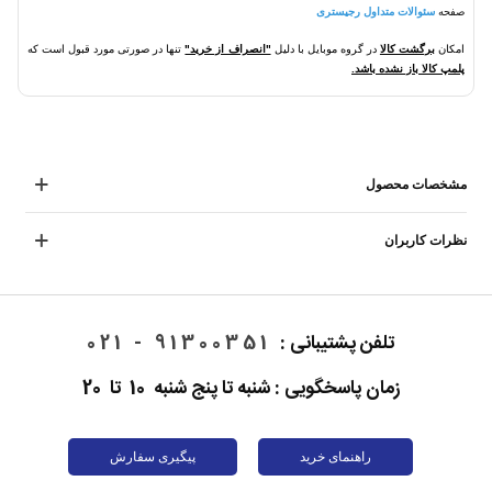
صفحه
سئوالات متداول رجیستری
امکان
برگشت کالا
در گروه موبایل با دلیل
"انصراف از خرید"
تنها در صورتی مورد قبول است که
پلمپ کالا باز نشده باشد.
مشخصات محصول
نظرات کاربران
تلفن پشتیبانی :
91300351 - 021
زمان پاسخگویی : شنبه تا پنج شنبه 10 تا 20
راهنمای خرید
پیگیری سفارش