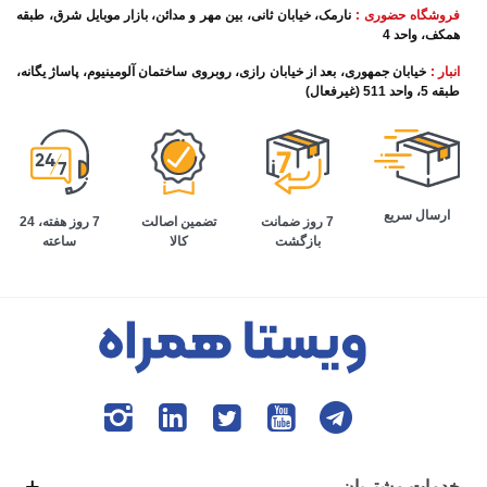
فروشگاه حضوری :
نارمک، خیابان ثانی، بین مهر و مدائن، بازار موبایل شرق، طبقه
همکف، واحد 4
انبار :
خیابان جمهوری، بعد از خیابان رازی، روبروی ساختمان آلومینیوم، پاساژ یگانه،
طبقه 5، واحد 511 (غیرفعال)
ارسال سریع
تضمین اصالت
7 روز هفته، 24
7 روز ضمانت
کالا
ساعته
بازگشت
خدمات مشتریان