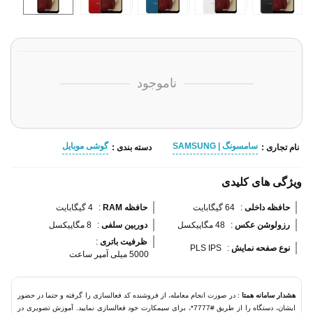
ناموجود
سامسونگ | SAMSUNG
گوشی موبایل
نام تجاری :
دسته بندی :
ویژگی های کلیدی
حافظه داخلی 
:
64 گیگابایت
حافظه RAM 
:
4 گیگابایت
رزولوشن عکس 
:
48 مگاپیکسل
دوربین سلفی 
:
8 مگاپیکسل
ظرفیت باتری 
:
نوع صفحه نمایش 
:
PLS IPS
5000 میلی آمپر ساعت
هشدار سامانه همتا
: در صورت انجام معامله، از فروشنده کد فعالسازی را گرفته و حتما در حضور
ایشان، دستگاه را از طریق #7777*، برای سیمکارت خود فعالسازی نمایید. آموزش تصویری در