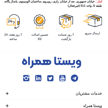
انبار :
خیابان جمهوری، بعد از خیابان رازی، روبروی ساختمان آلومینیوم، پاساژ یگانه،
طبقه 5، واحد 511 (غیرفعال)
ارسال سریع
تضمین اصالت
7 روز هفته، 24
7 روز ضمانت
کالا
ساعته
بازگشت
خدمات مشتریان
ویستا همراه