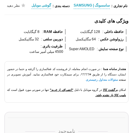
سامسونگ | SAMSUNG
گوشی موبایل
نظر دهید
نام تجاری :
دسته بندی :
ویژگی های کلیدی
حافظه داخلی 
:
128 گیگابایت
حافظه RAM 
:
8 گیگابایت
رزولوشن عکس 
:
64 مگاپیکسل
دوربین سلفی 
:
32 مگاپیکسل
ظرفیت باتری 
:
نوع صفحه نمایش 
:
Super AMOLED
4500 میلی آمپر ساعت
هشدار سامانه همتا
: در صورت انجام معامله، از فروشنده کد فعالسازی را گرفته و حتما در حضور
ایشان، دستگاه را از طریق #7777*، برای سیمکارت خود فعالسازی نمایید. آموزش تصویری در
صفحه
سئوالات متداول رجیستری
امکان
برگشت کالا
در گروه موبایل با دلیل
"انصراف از خرید"
تنها در صورتی مورد قبول است که
پلمپ کالا باز نشده باشد.
ناموجود