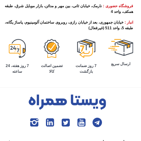
فروشگاه حضوری :
نارمک، خیابان ثانی، بین مهر و مدائن، بازار موبایل شرق، طبقه
همکف، واحد 4
انبار :
خیابان جمهوری، بعد از خیابان رازی، روبروی ساختمان آلومینیوم، پاساژ یگانه،
طبقه 5، واحد 511 (غیرفعال)
ارسال سریع
تضمین اصالت
7 روز هفته، 24
7 روز ضمانت
کالا
ساعته
بازگشت