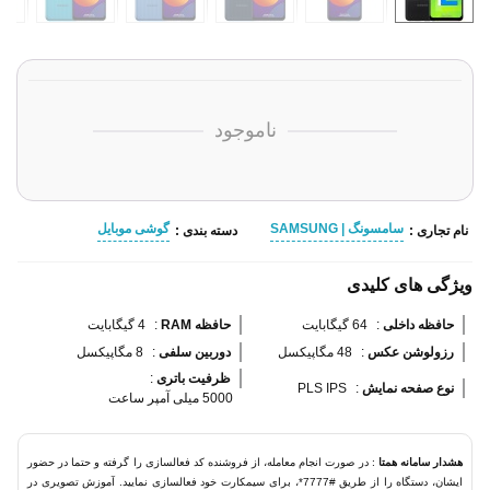
ناموجود
سامسونگ | SAMSUNG
گوشی موبایل
نام تجاری :
دسته بندی :
ویژگی های کلیدی
حافظه داخلی 
:
64 گیگابایت
حافظه RAM 
:
4 گیگابایت
رزولوشن عکس 
:
48 مگاپیکسل
دوربین سلفی 
:
8 مگاپیکسل
ظرفیت باتری 
:
نوع صفحه نمایش 
:
PLS IPS
5000 میلی آمپر ساعت
هشدار سامانه همتا
: در صورت انجام معامله، از فروشنده کد فعالسازی را گرفته و حتما در حضور
ایشان، دستگاه را از طریق #7777*، برای سیمکارت خود فعالسازی نمایید. آموزش تصویری در