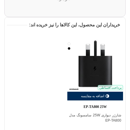
خریداران این محصول، این کالاها را نیز خریده اند:
سفید
مشکی
پرداخت اقساطی
اضافه به مقایسه
EP-TA800 25W
شارژر دیواری 25W سامسونگ مدل
EP-TA800