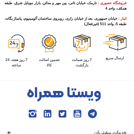
فروشگاه حضوری :
نارمک، خیابان ثانی، بین مهر و مدائن، بازار موبایل شرق، طبقه
همکف، واحد 4
انبار :
خیابان جمهوری، بعد از خیابان رازی، روبروی ساختمان آلومینیوم، پاساژ یگانه،
طبقه 5، واحد 511 (غیرفعال)
ارسال سریع
تضمین اصالت
7 روز هفته، 24
7 روز ضمانت
کالا
ساعته
بازگشت
خدمات مشتریان