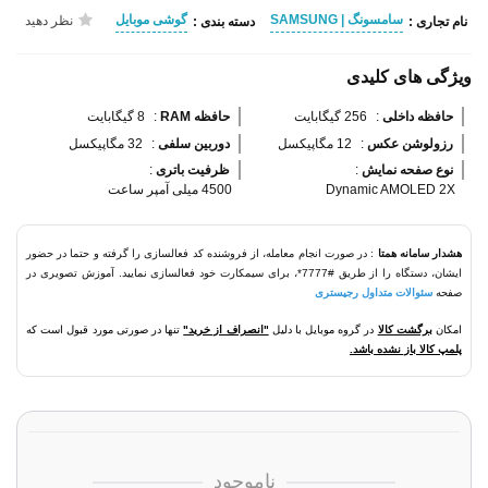
سامسونگ | SAMSUNG
گوشی موبایل
نظر دهید
نام تجاری :
دسته بندی :
ویژگی های کلیدی
حافظه داخلی 
:
256 گیگابایت
حافظه RAM 
:
8 گیگابایت
رزولوشن عکس 
:
12 مگاپیکسل
دوربین سلفی 
:
32 مگاپیکسل
نوع صفحه نمایش 
:
ظرفیت باتری 
:
Dynamic AMOLED 2X
4500 میلی آمپر ساعت
هشدار سامانه همتا
: در صورت انجام معامله، از فروشنده کد فعالسازی را گرفته و حتما در حضور
ایشان، دستگاه را از طریق #7777*، برای سیمکارت خود فعالسازی نمایید. آموزش تصویری در
صفحه
سئوالات متداول رجیستری
امکان
برگشت کالا
در گروه موبایل با دلیل
"انصراف از خرید"
تنها در صورتی مورد قبول است که
پلمپ کالا باز نشده باشد.
ناموجود