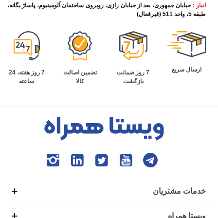
انبار :
خیابان جمهوری، بعد از خیابان رازی، روبروی ساختمان آلومینیوم، پاساژ یگانه،
طبقه 5، واحد 511 (غیرفعال)
ارسال سریع
تضمین اصالت
7 روز هفته، 24
7 روز ضمانت
کالا
ساعته
بازگشت
خدمات مشتریان
ویستا همراه