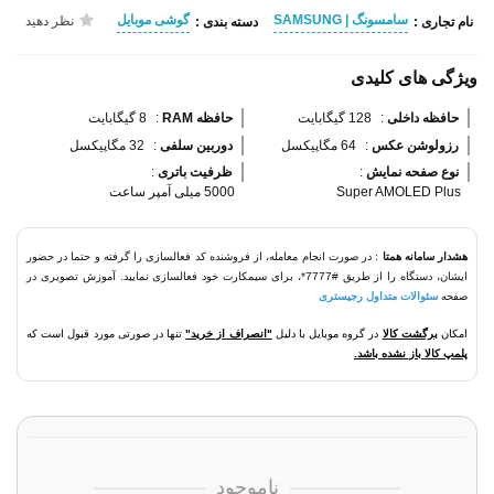
سامسونگ | SAMSUNG
گوشی موبایل
نظر دهید
نام تجاری :
دسته بندی :
ویژگی های کلیدی
حافظه داخلی 
:
128 گیگابایت
حافظه RAM 
:
8 گیگابایت
رزولوشن عکس 
:
64 مگاپیکسل
دوربین سلفی 
:
32 مگاپیکسل
نوع صفحه نمایش 
:
ظرفیت باتری 
:
Super AMOLED Plus
5000 میلی آمپر ساعت
هشدار سامانه همتا
: در صورت انجام معامله، از فروشنده کد فعالسازی را گرفته و حتما در حضور
ایشان، دستگاه را از طریق #7777*، برای سیمکارت خود فعالسازی نمایید. آموزش تصویری در
صفحه
سئوالات متداول رجیستری
امکان
برگشت کالا
در گروه موبایل با دلیل
"انصراف از خرید"
تنها در صورتی مورد قبول است که
پلمپ کالا باز نشده باشد.
ناموجود