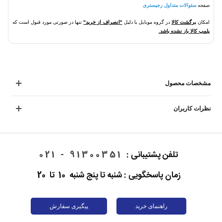
صفحه
سئوالات متداول رجیستری
امکان
برگشت کالا
در گروه موبایل با دلیل
"انصراف از خرید"
تنها در صورتی مورد قبول است که
پلمپ کالا باز نشده باشد.
مشخصات محصول
نظرات کاربران
تلفن پشتیبانی :
91300351 - 021
زمان پاسخگویی : شنبه تا پنج شنبه 10 تا 20
راهنمای خرید
پیگیری سفارش