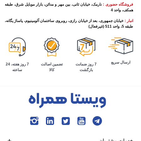
فروشگاه حضوری :
نارمک، خیابان ثانی، بین مهر و مدائن، بازار موبایل شرق، طبقه
همکف، واحد 4
انبار :
خیابان جمهوری، بعد از خیابان رازی، روبروی ساختمان آلومینیوم، پاساژ یگانه،
طبقه 5، واحد 511 (غیرفعال)
ارسال سریع
تضمین اصالت
7 روز هفته، 24
7 روز ضمانت
کالا
ساعته
بازگشت
خدمات مشتریان