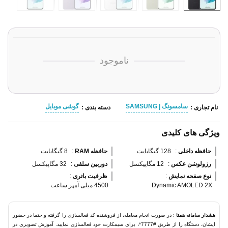
ناموجود
سامسونگ | SAMSUNG
گوشی موبایل
نام تجاری :
دسته بندی :
ویژگی های کلیدی
حافظه داخلی 
:
128 گیگابایت
حافظه RAM 
:
8 گیگابایت
رزولوشن عکس 
:
12 مگاپیکسل
دوربین سلفی 
:
32 مگاپیکسل
نوع صفحه نمایش 
:
ظرفیت باتری 
:
Dynamic AMOLED 2X
4500 میلی آمپر ساعت
هشدار سامانه همتا
: در صورت انجام معامله، از فروشنده کد فعالسازی را گرفته و حتما در حضور
ایشان، دستگاه را از طریق #7777*، برای سیمکارت خود فعالسازی نمایید. آموزش تصویری در