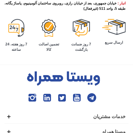
انبار :
خیابان جمهوری، بعد از خیابان رازی، روبروی ساختمان آلومینیوم، پاساژ یگانه،
طبقه 5، واحد 511 (غیرفعال)
ارسال سریع
تضمین اصالت
7 روز هفته، 24
7 روز ضمانت
کالا
ساعته
بازگشت
خدمات مشتریان
ویستا همراه