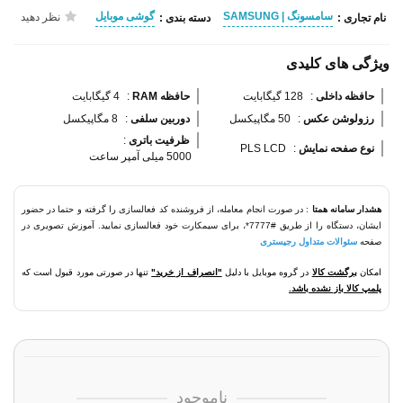
سامسونگ | SAMSUNG
گوشی موبایل
نظر دهید
نام تجاری :
دسته بندی :
ویژگی های کلیدی
حافظه داخلی 
:
128 گیگابایت
حافظه RAM 
:
4 گیگابایت
رزولوشن عکس 
:
50 مگاپیکسل
دوربین سلفی 
:
8 مگاپیکسل
ظرفیت باتری 
:
نوع صفحه نمایش 
:
PLS LCD
5000 میلی آمپر ساعت
هشدار سامانه همتا
: در صورت انجام معامله، از فروشنده کد فعالسازی را گرفته و حتما در حضور
ایشان، دستگاه را از طریق #7777*، برای سیمکارت خود فعالسازی نمایید. آموزش تصویری در
صفحه
سئوالات متداول رجیستری
امکان
برگشت کالا
در گروه موبایل با دلیل
"انصراف از خرید"
تنها در صورتی مورد قبول است که
پلمپ کالا باز نشده باشد.
ناموجود